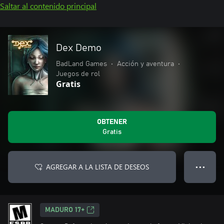
Saltar al contenido principal
Dex Demo
BadLand Games
•
Acción y aventura
•
Juegos de rol
Gratis
OBTENER
Gratis
AGREGAR A LA LISTA DE DESEOS
● ● ●
MADURO 17+