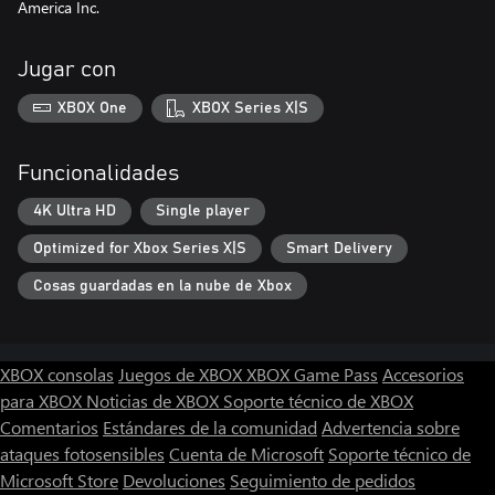
America Inc.
Jugar con
XBOX One
XBOX Series X|S
Funcionalidades
4K Ultra HD
Single player
Optimized for Xbox Series X|S
Smart Delivery
Cosas guardadas en la nube de Xbox
XBOX consolas
Juegos de XBOX
XBOX Game Pass
Accesorios
para XBOX
Noticias de XBOX
Soporte técnico de XBOX
Comentarios
Estándares de la comunidad
Advertencia sobre
ataques fotosensibles
Cuenta de Microsoft
Soporte técnico de
Microsoft Store
Devoluciones
Seguimiento de pedidos