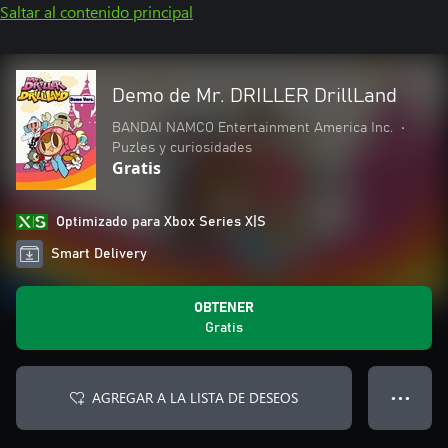
Saltar al contenido principal
Demo de Mr. DRILLER DrillLand
BANDAI NAMCO Entertainment America Inc.
•
Puzles y curiosidades
Gratis
Optimizado para Xbox Series X|S
Smart Delivery
OBTENER
Gratis
AGREGAR A LA LISTA DE DESEOS
● ● ●