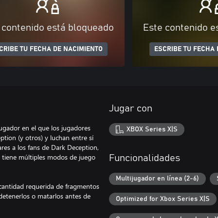
 contenido está bloqueado
Este contenido e
CRIBE TU FECHA DE NACIMIENTO
ESCRIBE TU FECHA 
Jugar con
ugador en el que los jugadores
XBOX Series X|S
ion (y otros) y luchan entre sí
iares a los fans de Dark Deception,
tiene múltiples modos de juego
Funcionalidades
Multijugador en línea (2-6)
 cantidad requerida de fragmentos
detenerlos o matarlos antes de
Optimized for Xbox Series X|S