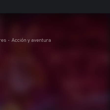
res
•
Acción y aventura