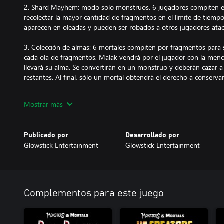
2. Shard Mayhem: modo solo monstruos. 6 jugadores compiten ent
recolectar la mayor cantidad de fragmentos en el límite de tiemp
aparecen en oleadas y pueden ser robados a otros jugadores ata
3. Colección de almas: 6 mortales compiten por fragmentos para sa
cada ola de fragmentos, Malak vendrá por el jugador con la meno
llevará su alma. Se convertirán en un monstruo y deberán cazar a
restantes. Al final, sólo un mortal obtendrá el derecho a conserva
Estas son algunas de las características clave de Monsters & Mort
Mostrar más
- Laberintos únicos inspirados y tomados del exitoso juego Dark 
- Poderosas habilidades definitivas únicas para cada personaje.
Publicado por
Desarrollado por
- Cambia las tornas con activaciones de trampas y jefes. ¡Monste
Glowstick Entertainment
Glowstick Entertainment
nunca antes vistos!
- ¡Recoge cajas de elementos para obtener poderes, salud, eleme
y más!
- Oleadas de fragmentos para recolectar.
- ¡Sube de nivel para desbloquear nuevos niveles de estadísticas 
Complementos para este juego
- Juega como monstruos o mortales según el modo de juego que
- ¡Desbloquea aspectos de monstruos y mortales, arte, nuevos pe