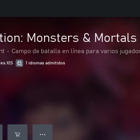
tion: Monsters & Mortals
nt
•
Campo de batalla en línea para varios jugado
ies X|S
1 idiomas admitidos
● ● ●