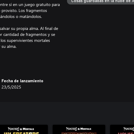
Cosas guardadas en la nube de 
re sí en un juego gratuito para
o provisto. Los fragmentos
cándolos o matándolos.
lvar su propia alma. Al final de
r cantidad de fragmentos y se
 los supervivientes mortales
r su alma.
als:
Deception.
Fecha de lanzamiento
rs & Mortals agrega nuevos jefes
23/5/2025
ntos de trampa, efectos de estado
y recompensas de nivel!
 juegues.
rsonajes y más en la Tienda!