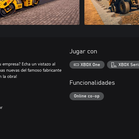
Jugar con
u empresa? Echa un vistazo al
XBOX One
XBOX Seri
as nuevas del famoso fabricante
 la obra!
Funcionalidades
Online co-op
or