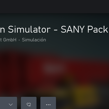
on Simulator - SANY Pack
nt GmbH
•
Simulación
● ● ●