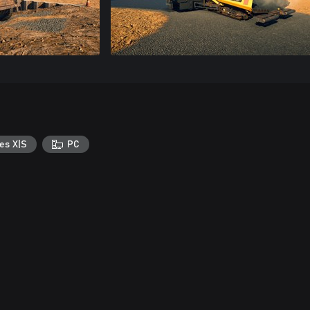
es X|S
PC