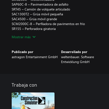
SAP60C-8 – Pavimentadora de asfalto
SRT45 – Camión de volquete articulado
SAC1300T2 – Grúa móvil pequeña
SAC4500 – Grúa móvil grande
SCM2000C-8 – Perfiladora de pavimentos en frío
SR155 – Perforadora giratoria
SY35U-Tier 4i – Excavadora compacta
Mostrar más
SFT100 – Grúa torre
Publicado por
Desarrollado por
astragon Entertainment GmbH
weltenbauer. Software
Entwicklung GmbH
Trabaja con