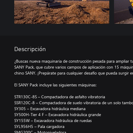
Descripción
¿Buscas nueva maquinaria de construcción pesada para ampliar t
SANY Pack, que cubre varios campos de aplicación con 15 máquin
chino SANY. ¡Prepárate para cualquier desafío que pueda surgir en
El SANY Pack incluye las siguientes máquinas:
STR130C-8S – Compactadora de asfalto vibratoria
SSR120C-8 – Compactadora de suelo vibratoria de un solo tamb
SY305 – Excavadora hidráulica mediana
SY500H-Tier 4 F – Excavadora hidráulica grande
SY155W – Excavadora hidráulica de ruedas
SYL956H5 – Pala cargadora
SMG200C – Motoniveladora