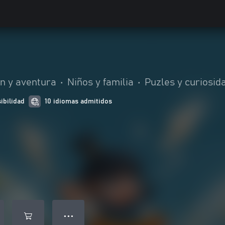
n y aventura
•
Niños y familia
•
Puzles y curiosid
ibilidad
10 idiomas admitidos
● ● ●