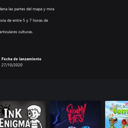
dena las partes del mapa y mira
toria de entre 5 y 7 horas de
ticulares culturas.
 biomas.
iginales que te acompañarán
Fecha de lanzamiento
27/10/2020