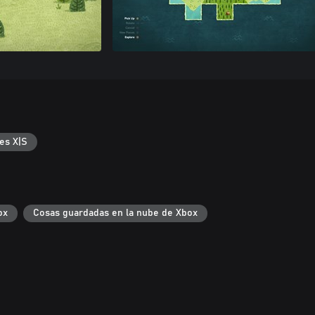
es X|S
ox
Cosas guardadas en la nube de Xbox