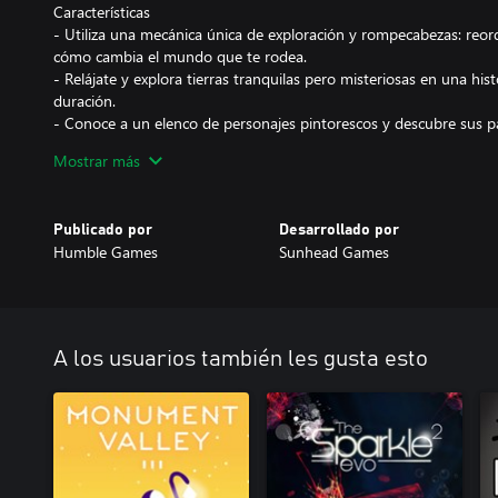
Características
- Utiliza una mecánica única de exploración y rompecabezas: reor
cómo cambia el mundo que te rodea.
- Relájate y explora tierras tranquilas pero misteriosas en una his
duración.
- Conoce a un elenco de personajes pintorescos y descubre sus par
- Deléitate con los gráficos dibujados a mano en una variedad de
Mostrar más
- Disfruta de la hermosa banda sonora, con más de 30 piezas or
durante la aventura.
Publicado por
Desarrollado por
Humble Games
Sunhead Games
A los usuarios también les gusta esto