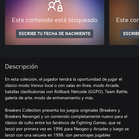
Este contenido está bloqueado
Este co
ESCRIBE TU FECHA DE NACIMIENTO
ESCRIB
Descripción
En esta colección, el jugador tendrá la oportunidad de jugar el
clásico modo Versus local o con salas en línea, modo Arcade,
batallas clasificatorias con Rollback Netcode (GGPO), Team Battle,
galería de arte, modo de entrenamiento y más.
Breakers Collection presenta los juegos originales (Breakers y
Breakers Revenge) y un contenido completamente nuevo para el
clásico de culto entre los fanáticos de Fighting Games, que se
lanzó por primera vez en 1996 para Neogeo y Arcades y luego se
lanzó con una secuela en 1998. con personajes jugables