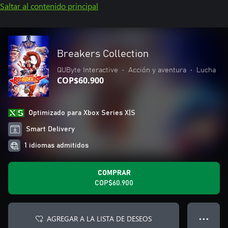
Saltar al contenido principal
Breakers Collection
QUByte Interactive
•
Acción y aventura
•
Lucha
COP$60.900
Optimizado para Xbox Series X|S
Smart Delivery
1 idiomas admitidos
COMPRAR
COP$60.900
AGREGAR A LA LISTA DE DESEOS
● ● ●