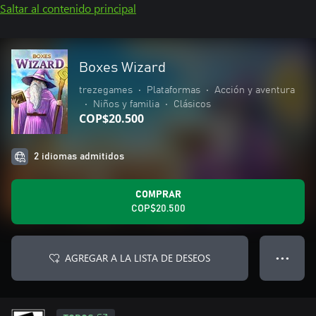
Saltar al contenido principal
Boxes Wizard
trezegames
•
Plataformas
•
Acción y aventura
•
Niños y familia
•
Clásicos
COP$20.500
2 idiomas admitidos
COMPRAR
COP$20.500
AGREGAR A LA LISTA DE DESEOS
● ● ●