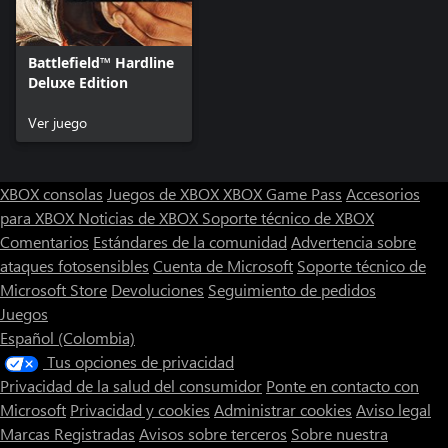
Battlefield™ Hardline
Deluxe Edition
Ver juego
XBOX consolas
Juegos de XBOX
XBOX Game Pass
Accesorios
para XBOX
Noticias de XBOX
Soporte técnico de XBOX
Comentarios
Estándares de la comunidad
Advertencia sobre
ataques fotosensibles
Cuenta de Microsoft
Soporte técnico de
Microsoft Store
Devoluciones
Seguimiento de pedidos
Juegos
Español (Colombia)
Tus opciones de privacidad
Privacidad de la salud del consumidor
Ponte en contacto con
Microsoft
Privacidad y cookies
Administrar cookies
Aviso legal
Marcas Registradas
Avisos sobre terceros
Sobre nuestra