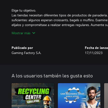
Elige tu objetivo.
Las tiendas necesitan diferentes tipos de productos de panadería. 
suficientes: algunos esperan croissants, bagels o muffins. Examine l
elíjalos y comprométase a realizar entregas regulares. Aumente su
tiendas haciendo las entregas a tiempo.
Mostrar más
Publicado por
Fecha de lanz
Encuentra los mejores ingredientes.
Gaming Factory S.A.
17/11/2023
Gestiona y controla el espacio de almacenamiento de los ingredien
tipos de harina, levadura y aditivos. Comprueba qué ingredientes f
de lo contrario, puedes encontrarte en una situación difícil y no p
A los usuarios también les gusta esto
Gana e invierte.
Invierte el dinero que has ganado con tanto esfuerzo en equipo
hornear aún más productos. Compra un vehículo de reparto más
otros tipos de pan. Amplía tu panadería.