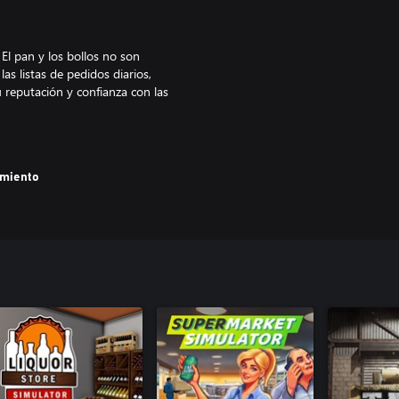
El pan y los bollos no son
as listas de pedidos diarios,
 reputación y confianza con las
amiento
tes. Pide al almacén diferentes
altan o cuáles te están faltando;
oder trabajar en los pedidos.
s más nuevos que te permitan
 grande o máquinas para hacer