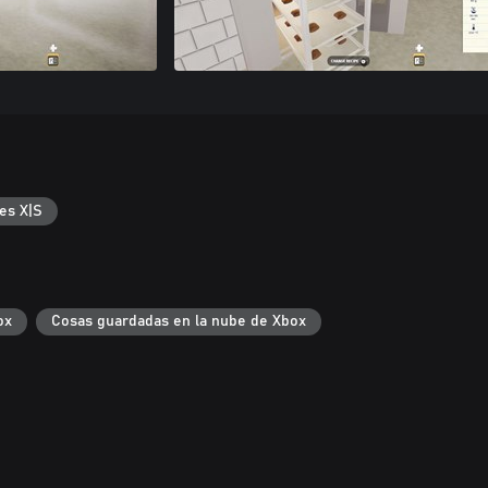
es X|S
ox
Cosas guardadas en la nube de Xbox