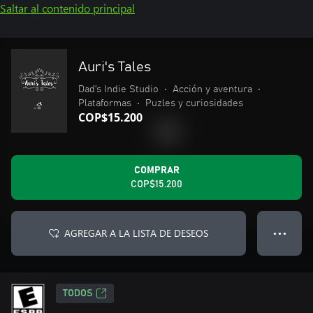
Saltar al contenido principal
Auri's Tales
Dad's Indie Studio
•
Acción y aventura
•
Plataformas
•
Puzles y curiosidades
COP$15.200
COMPRAR
COP$15.200
AGREGAR A LA LISTA DE DESEOS
● ● ●
TODOS