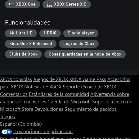
XBOX One
XBOX Series X|S
Funcionalidades
4K Ultra HD
HDR10
Single player
Xbox One X Enhanced
Logros de Xbox
Clubs de Xbox
Cosas guardadas en la nube de Xbox
XBOX consolas
Juegos de XBOX
XBOX Game Pass
Accesorios
para XBOX
Noticias de XBOX
Soporte técnico de XBOX
Comentarios
Estándares de la comunidad
Advertencia sobre
ataques fotosensibles
Cuenta de Microsoft
Soporte técnico de
Microsoft Store
Devoluciones
Seguimiento de pedidos
Juegos
Español (Colombia)
Tus opciones de privacidad
Privacidad de la salud del consumidor
Ponte en contacto con