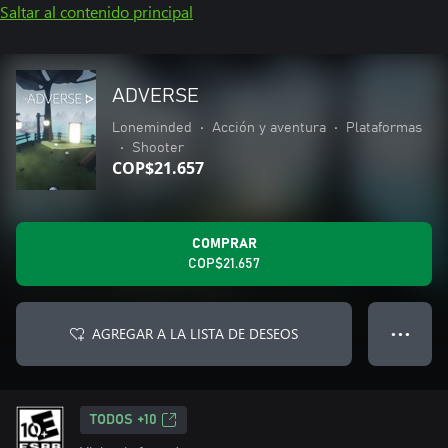
Saltar al contenido principal
ADVERSE
Loneminded
•
Acción y aventura
•
Plataformas
•
Shooter
COP$21.657
COMPRAR
COP$21.657
AGREGAR A LA LISTA DE DESEOS
● ● ●
TODOS +10