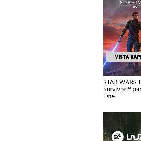
VISTA RÁP
STAR WARS Je
Survivor™ pa
One