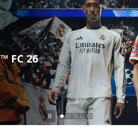
™ FC 26