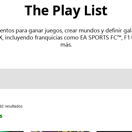
The Play List
tos para ganar juegos, crear mundos y definir gala
OX, incluyendo franquicias como EA SPORTS FC™, 
más.
92 resultados
S