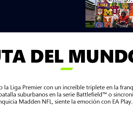
UTA DEL MUNDO

do la Liga Premier con un increíble triplete en la fr
atalla suburbanos en la serie Battlefield™ o sincro
nquicia Madden NFL, siente la emoción con EA Play.