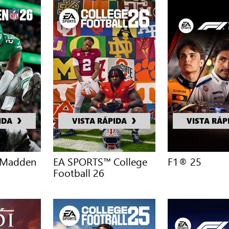
IDA
VISTA RÁPIDA
VISTA RÁP
 Madden
EA SPORTS™ College
F1® 25
Football 26