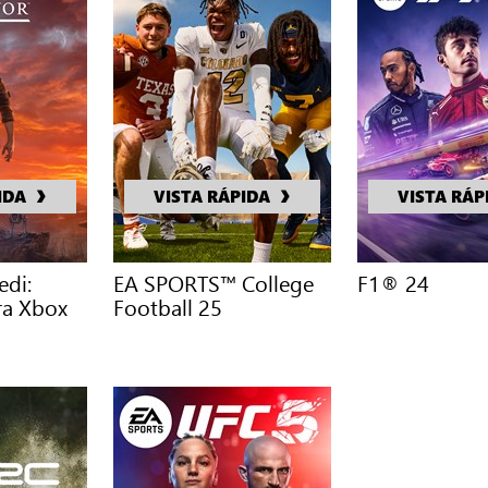
IDA
VISTA RÁPIDA
VISTA RÁP
di:
EA SPORTS™ College
F1® 24
ra Xbox
Football 25