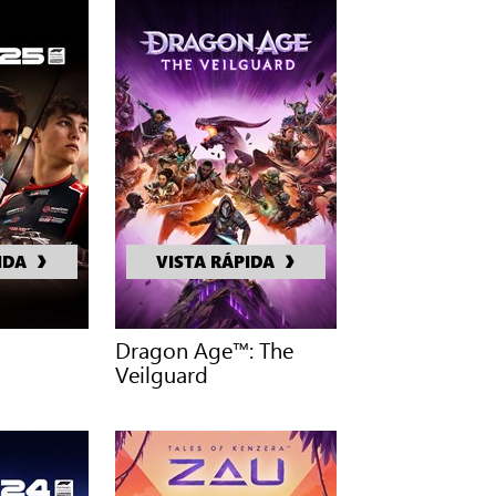
IDA
VISTA RÁPIDA
Dragon Age™: The
Veilguard