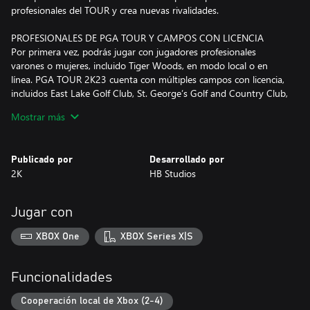
profesionales del TOUR y crea nuevas rivalidades.
PROFESIONALES DE PGA TOUR Y CAMPOS CON LICENCIA
Por primera vez, podrás jugar con jugadores profesionales
varones o mujeres, incluido Tiger Woods, en modo local o en
línea. PGA TOUR 2K23 cuenta con múltiples campos con licencia,
incluidos East Lake Golf Club, St. George’s Golf and Country Club,
TPC Scottsdale, TPC Sawgrass y muchos más.
Mostrar más
CREA EL CAMPO DE TUS SUEÑOS
Construye tu campo soñado con la función líder en la industria
Publicado por
Desarrollado por
Diseñador de campos, que tiene miles de objetos personalizables.
2K
HB Studios
Con la opción de compartir entre plataformas, puedes compartir
tus creaciones con todo el mundo, para los modos local o en
línea.
Jugar con
TOPGOLF HA LLEGADO
XBOX One
XBOX Series X|S
Entra a Topgolf cuando quieras, por tu cuenta o con tu equipo,
en modo competitivo local o en línea para 1-4 jugadores, lo que
ofrecerá emoción y diversión tanto a jugadores casuales como a
Funcionalidades
los más experimentados.
Cooperación local de Xbox (2-4)