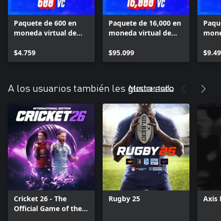
esta competencia de eliminación directa.
Paquete de 600 en
Paquete de 16,000 en
Paqu
moneda virtual de
moneda virtual de
mone
PGA TOUR 2K23
PGA TOUR 2K23
PGA 
$4.759
$95.099
$9.4
Mostrar todo
A los usuarios también les gusta esto
Cricket 26 - The
Rugby 25
Axis 
Official Game of the
Ashes