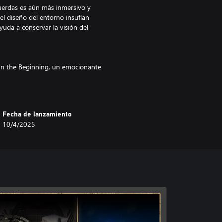
uerdas es aún más inmersivo y
 el diseño del entorno insuflan
ayuda a conservar la visión del
In the Beginning, un emocionante
 y los desafíos que supuso su
va y filosófica del juego.
Fecha de lanzamiento
10/4/2025