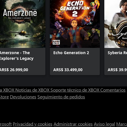
Amerzone - The
Echo Generation 2
Syberia 
Explorer's Legacy
ARS$ 26.999,00
ARS$ 33.499,00
ARS$ 39.9
ra XBOX
Noticias de XBOX
Soporte técnico de XBOX
Comentarios
Store
Devoluciones
Seguimiento de pedidos
rosoft
Privacidad y cookies
Administrar cookies
Aviso legal
Marca