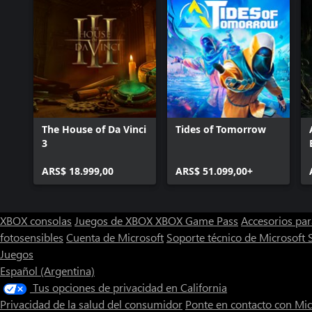
The House of Da Vinci
Tides of Tomorrow
3
ARS$ 18.999,00
ARS$ 51.099,00+
XBOX consolas
Juegos de XBOX
XBOX Game Pass
Accesorios pa
fotosensibles
Cuenta de Microsoft
Soporte técnico de Microsoft 
Juegos
Español (Argentina)
Tus opciones de privacidad en California
Privacidad de la salud del consumidor
Ponte en contacto con Mic