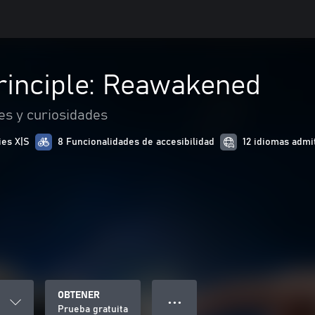
rinciple: Reawakened
es y curiosidades
ies X|S
8 Funcionalidades de accesibilidad
12 idiomas admi
OBTENER
● ● ●
Prueba gratuita