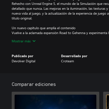
Rehecho con Unreal Engine 5, el mundo de la Simulación que rec
detallado que nunca. Las mejoras en la iluminación, las texturas y
nueva vida al juego, y la actualización de la experiencia de juego 
título original.
Un nuevo capítulo que amplía el contenido
Vuelve a la aclamada expansión Road to Gehenna y experimenta 
capítulo nuevo. En él, podrás explorar los inicios de la Simulación
Mostrar más
primera prueba, lo que añade nuevas capas a la profundidad narrati
Publicado por
Desarrollado por
Devolver Digital
Croteam
Comparar ediciones