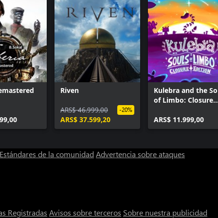
Remastered
Riven
Kulebra and the So
of Limbo: Closure
ARS$ 46.999,00
Edition
-20%
99,00
ARS$ 37.599,20
ARS$ 11.999,00
Estándares de la comunidad
Advertencia sobre ataques
s Registradas
Avisos sobre terceros
Sobre nuestra publicidad