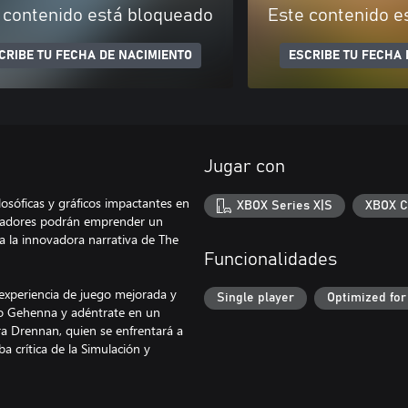
 contenido está bloqueado
Este contenido e
CRIBE TU FECHA DE NACIMIENTO
ESCRIBE TU FECHA 
Jugar con
osóficas y gráficos impactantes en
XBOX Series X|S
XBOX C
 jugadores podrán emprender un
a la innovadora narrativa de The
Funcionalidades
experiencia de juego mejorada y
Single player
Optimized for
to Gehenna y adéntrate en un
ra Drennan, quien se enfrentará a
a crítica de la Simulación y