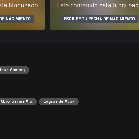
stá bloqueado
Este contenido está bloquea
DE NACIMIENTO
ESCRIBE TU FECHA DE NACIMIENTO
loud Gaming
 Xbox Series X|S
Logros de Xbox