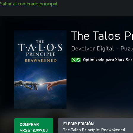
Saltar al contenido principal
The Talos P
Devolver Digital
•
Puzl
Optimizado para Xbox Ser
ELEGIR EDICIÓN
COMPRAR
The Talos Principle: Reawakened
ARS$ 18.999,00