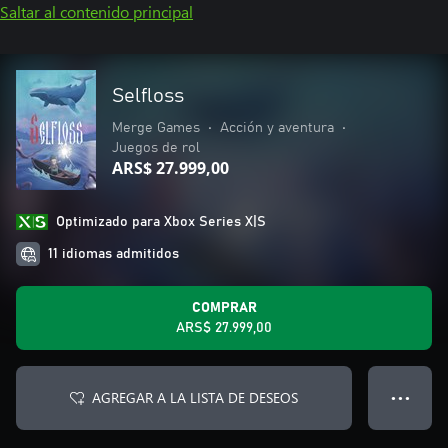
Saltar al contenido principal
Selfloss
Merge Games
•
Acción y aventura
•
Juegos de rol
ARS$ 27.999,00
Optimizado para Xbox Series X|S
11 idiomas admitidos
COMPRAR
ARS$ 27.999,00
AGREGAR A LA LISTA DE DESEOS
● ● ●