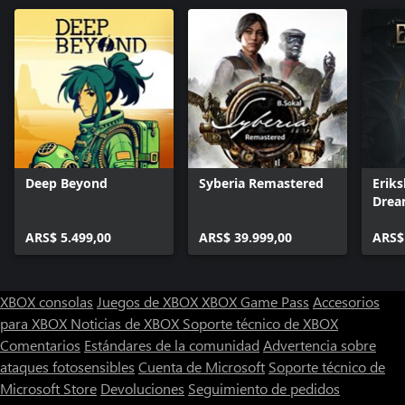
Deep Beyond
Syberia Remastered
Eriks
Dre
ARS$ 5.499,00
ARS$ 39.999,00
ARS$
XBOX consolas
Juegos de XBOX
XBOX Game Pass
Accesorios
para XBOX
Noticias de XBOX
Soporte técnico de XBOX
Comentarios
Estándares de la comunidad
Advertencia sobre
ataques fotosensibles
Cuenta de Microsoft
Soporte técnico de
Microsoft Store
Devoluciones
Seguimiento de pedidos