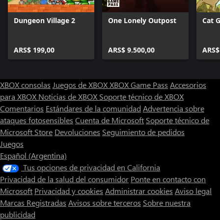
Dungeon Village 2
One Lonely Outpost
Cat 
ARS$ 199,00
ARS$ 9.500,00
ARS$
XBOX consolas
Juegos de XBOX
XBOX Game Pass
Accesorios
para XBOX
Noticias de XBOX
Soporte técnico de XBOX
Comentarios
Estándares de la comunidad
Advertencia sobre
ataques fotosensibles
Cuenta de Microsoft
Soporte técnico de
Microsoft Store
Devoluciones
Seguimiento de pedidos
Juegos
Español (Argentina)
Tus opciones de privacidad en California
Privacidad de la salud del consumidor
Ponte en contacto con
Microsoft
Privacidad y cookies
Administrar cookies
Aviso legal
Marcas Registradas
Avisos sobre terceros
Sobre nuestra
publicidad