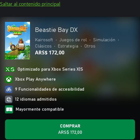
Saltar al contenido principal
Beastie Bay DX
Kairosoft
•
Juegos de rol
•
Simulación
•
Clásicos
•
Estrategia
•
Otros
ARS$ 172,00
Optimizado para Xbox Series X|S
Xbox Play Anywhere
9 Funcionalidades de accesibilidad
12 idiomas admitidos
Mayormente compatible
COMPRAR
ARS$ 172,00