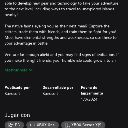
able to develop new gear and technology to take your adventure
to the next level, including ways to travel to unexplored islands
nearby!
The native fauna eyeing you as their next meal? Capture the
critters, trade them with friends, and train them to fight for you!
Most have elemental strengths and weaknesses, so use these to
your advantage in battle.
Venture far enough afield and you may find signs of civilization. If
you make the right friends, your humble isle could grow into an
economic powerhouse, complete with hot springs, hotels, and
Mostrar más
heliport. The possibilities are as limitless as the horizon!
Survival of the fittest was never so fun! You call the shots as you
Publicado por
Desarrollado por
Fecha de
Kairosoft
Kairosoft
lanzamiento
1/8/2024
Jugar con
PC
XBOX One
XBOX Series X|S