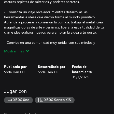
oscuras repletas de misterios y poderes secretos.
- Comienza un viaje revelador mientras desarrollas las
herramientas e ideas que dieron forma al mundo primitivo.
Aprende a procesar y conservar la comida, trabaja el metal, crea
magníficas obras de arte y cerámica, libera la espiritualidad de tu
clan e idea edificios nuevos para ampliar la aldea a tu gusto.
- Convive en una comunidad muy unida, con sus miedos y
sueños, que hará prosperar tu aldea. Forja amistades y superad
Mostrar más
cualquier bache juntos, participa en festivales y rituales… Y,
cuando llegue el momento, encuentra a tu media naranja. ❤
Publicado por
Desarrollado por
Fecha de
- Personaliza la apariencia de tu personaje con la mejor estética
Soda Den LLC
Soda Den LLC
lanzamiento
de la Edad de Piedra y crea la granja más deslumbrante de todo
31/7/2024
el lugar. Diseña, coloca y decora un hogar al que volver tras un
duro día de trabajo.
Jugar con
- El juego se ha desarrollado con el modo multijugador en mente.
Vive junto a tus amigos y compartid vuestros talentos y recursos
XBOX One
XBOX Series X|S
para que el clan prospere. Cabalgad con vuestros animales
favoritos, competid en la pesca, divertíos en los festivales y dejad
vuestra huella en hitos históricos.