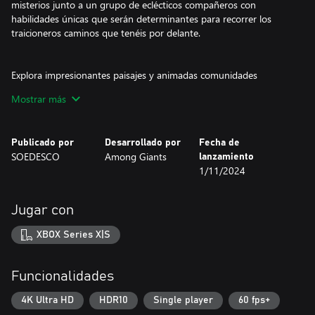
misterios junto a un grupo de eclécticos compañeros con
habilidades únicas que serán determinantes para recorrer los
traicioneros caminos que tenéis por delante.
Explora impresionantes paisajes y animadas comunidades
habitadas por personas fascinantes. Recoge objetos esenciales y
Mostrar más
gestiona recursos para afrontar los desafíos que te presentarán
los entornos más exigentes. Explora una narrativa profunda de
autodescubrimiento mientras te aventuras en territorios
Publicado por
Desarrollado por
Fecha de
desconocidos. ¿Quién sabe qué aventura te espera?
SOEDESCO
Among Giants
lanzamiento
1/11/2024
Jugar con
XBOX Series X|S
Funcionalidades
4K Ultra HD
HDR10
Single player
60 fps+