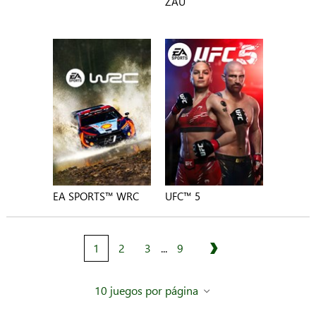
ZAU
EA SPORTS™ WRC
UFC™ 5
1
2
3
...
9
Siguiente
10 juegos por página