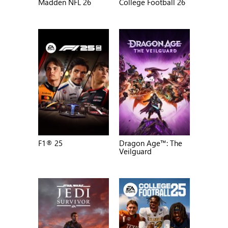
Madden NFL 26
College Football 26
F1® 25
Dragon Age™: The
Veilguard