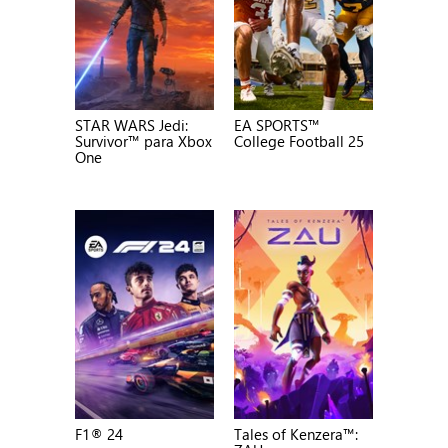
STAR WARS Jedi:
EA SPORTS™
Survivor™ para Xbox
College Football 25
One
F1® 24
Tales of Kenzera™: