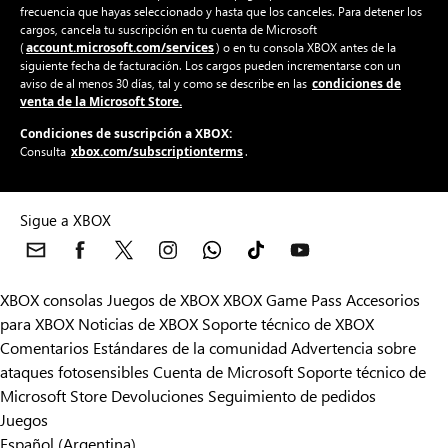
frecuencia que hayas seleccionado y hasta que los canceles. Para detener los
cargos, cancela tu suscripción en tu cuenta de Microsoft
account.microsoft.com/services
(
) o en tu consola XBOX antes de la
siguiente fecha de facturación. Los cargos pueden incrementarse con un
condiciones de
aviso de al menos 30 días, tal y como se describe en las
venta de la Microsoft Store.
Condiciones de suscripción a XBOX:
xbox.com/subscriptionterms
Consulta
.
Sigue a XBOX
XBOX consolas
Juegos de XBOX
XBOX Game Pass
Accesorios
para XBOX
Noticias de XBOX
Soporte técnico de XBOX
Comentarios
Estándares de la comunidad
Advertencia sobre
ataques fotosensibles
Cuenta de Microsoft
Soporte técnico de
Microsoft Store
Devoluciones
Seguimiento de pedidos
Juegos
Español (Argentina)