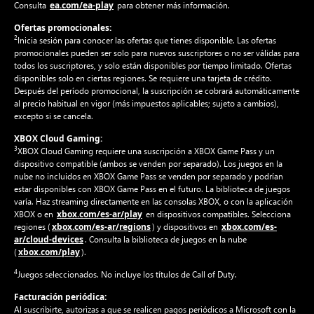
ea.com/ea-play
Consulta
para obtener más información.
Ofertas promocionales:
2
Inicia sesión para conocer las ofertas que tienes disponible. Las ofertas
promocionales pueden ser solo para nuevos suscriptores o no ser válidas para
todos los suscriptores, y solo están disponibles por tiempo limitado. Ofertas
disponibles solo en ciertas regiones. Se requiere una tarjeta de crédito.
Después del período promocional, la suscripción se cobrará automáticamente
al precio habitual en vigor (más impuestos aplicables; sujeto a cambios),
excepto si se cancela.
XBOX Cloud Gaming:
3
XBOX Cloud Gaming requiere una suscripción a XBOX Game Pass y un
dispositivo compatible (ambos se venden por separado). Los juegos en la
nube no incluidos en XBOX Game Pass se venden por separado y podrían
estar disponibles con XBOX Game Pass en el futuro. La biblioteca de juegos
varía. Haz streaming directamente en las consolas XBOX, o con la aplicación
xbox.com/es-ar/play
XBOX o en
en dispositivos compatibles. Selecciona
xbox.com/es-ar/regions
xbox.com/es-
regiones (
) y dispositivos en
ar/cloud-devices
. Consulta la biblioteca de juegos en la nube
xbox.com/play
(
).
4
Juegos seleccionados. No incluye los títulos de Call of Duty.
Facturación periódica:
Al suscribirte, autorizas a que se realicen pagos periódicos a Microsoft con la