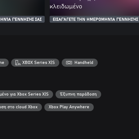
κλειδωμένο
ΗΝΊΑ ΓΈΝΝΗΣΉΣ ΣΑΣ
ΕΙΣΑΓΆΓΕΤΕ ΤΗΝ ΗΜΕΡΟΜΗΝΊΑ ΓΈΝΝΗΣΉΣ 
ne
XBOX Series X|S
Handheld
μένο για Xbox Series X|S
Έξυπνη παράδοση
ση στο cloud Xbox
Xbox Play Anywhere