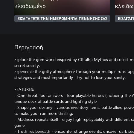
κλειδωμένο
κλειδω
ΕΙΣΑΓΆΓΕΤΕ ΤΗΝ ΗΜΕΡΟΜΗΝΊΑ ΓΈΝΝΗΣΉΣ ΣΑΣ
ΕΙΣΑΓΆ
Περιγραφή
Explore the grim world inspired by Cthulhu Mythos and collect 
secret society.
Experience the gritty atmosphere through your multiple runs, up
strategies and most importantly - try not to lose your sanity.
FEATURES:
- One threat, four answers - four playable heroes (including The 
unique deck of battle cards and fighting style,
- Shape your destiny - various inventory items, battle allies, powe
to make your run more thrilling,
- Madness repeats itself - enjoy high replayability with different s
game,
- Truth lies beneath - encounter strange events, uncover dark se