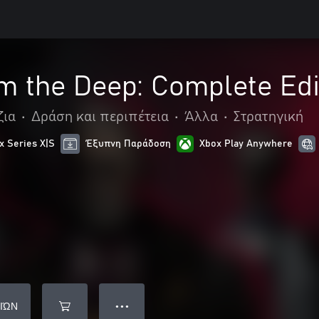
m the Deep: Complete Edi
ζια
•
Δράση και περιπέτεια
•
Άλλα
•
Στρατηγική
x Series X|S
Έξυπνη Παράδοση
Xbox Play Anywhere
ΙΏΝ
● ● ●