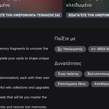
μένο
κλειδωμένο
ΓΕΤΕ ΤΗΝ ΗΜΕΡΟΜΗΝΊΑ ΓΈΝΝΗΣΉΣ ΣΑΣ
ΕΙΣΑΓΆΓΕΤΕ ΤΗΝ ΗΜΕΡΟΜ
Παίξτε με
memory fragments to uncover the
Υπολογιστής
XBOX O
grade your cards to shape unique
Δυνατότητες
Ένας παίκτης
Βελτιστοποιη
Abomination), each with their own
Επιτεύγματα Xbox
Αποθήκευ
rful relic collections and upgrades
eeds that will let you master the
crets and recover lost memories,