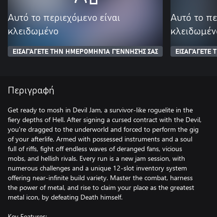
Αυτό το περιεχόμενο είναι
Αυτό το πε
κλειδωμένο
κλειδωμέν
ΕΙΣΑΓΆΓΕΤΕ ΤΗΝ ΗΜΕΡΟΜΗΝΊΑ ΓΈΝΝΗΣΉΣ ΣΑΣ
ΕΙΣΑΓΆΓΕΤΕ
Περιγραφή
Get ready to mosh in Devil Jam, a survivor-like roguelite in the
fiery depths of Hell. After signing a cursed contract with the Devil,
you're dragged to the underworld and forced to perform the gig
of your afterlife. Armed with possessed instruments and a soul
full of riffs, fight off endless waves of deranged fans, vicious
mobs, and hellish rivals. Every run is a new jam session, with
numerous challenges and a unique 12-slot inventory system
offering near-infinite build variety. Master the combat, harness
the power of metal, and rise to claim your place as the greatest
metal icon, by defeating Death himself.
Key Features: