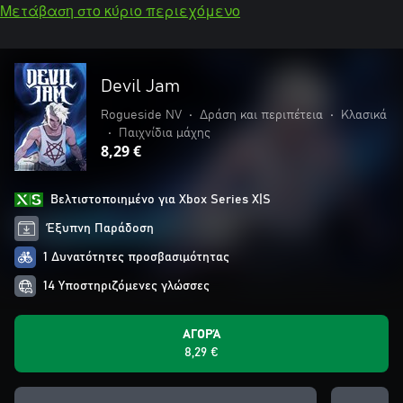
Μετάβαση στο κύριο περιεχόμενο
Devil Jam
Rogueside NV
•
Δράση και περιπέτεια
•
Κλασικά
•
Παιχνίδια μάχης
8,29 €
Βελτιστοποιημένο για Xbox Series X|S
Έξυπνη Παράδοση
1 Δυνατότητες προσβασιμότητας
14 Υποστηριζόμενες γλώσσες
ΑΓΟΡΆ
8,29 €