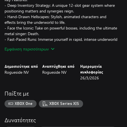
- Deep Inventory Strategy: A unique 12-slot gear system where
positioning matters and synergies reign.
- Hand-Drawn Hellscapes: Stylish, animated characters and
effects bring the underworld to life.
- Face the Iconic: Take on powerful bosses, including the ultimate
metal singer: Death.
- Fast-Paced Runs: Immerse yourself in rapid, intense underworld
battles. Test your skills and survival instincts in action-packed
Εμφάνιση περισσότερων
showdowns, ensuring you're always on the edge of your seat.
Δημοσιεύτηκε από
Αναπτύχθηκε από
Ημερομηνία
Rogueside NV
Rogueside NV
κυκλοφορίας
26/3/2026
Παίξτε με
XBOX One
XBOX Series X|S
Δυνατότητες