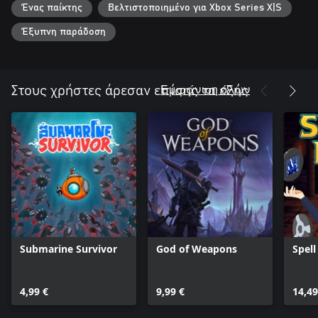
Ένας παίκτης
Βελτιστοποιημένο για Xbox Series X|S
Έξυπνη παράδοση
Εμφάνιση όλων
Στους χρήστες άρεσαν επίσης τα εξής
Submarine Survivor
God of Weapons
Spell
4,99 €
9,99 €
14,49