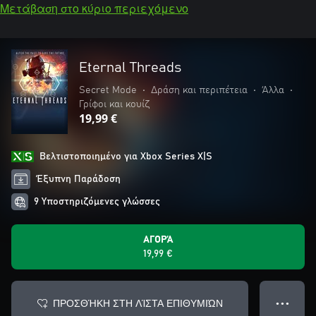
Μετάβαση στο κύριο περιεχόμενο
Eternal Threads
Secret Mode
•
Δράση και περιπέτεια
•
Άλλα
•
Γρίφοι και κουίζ
19,99 €
Βελτιστοποιημένο για Xbox Series X|S
Έξυπνη Παράδοση
9 Υποστηριζόμενες γλώσσες
ΑΓΟΡΆ
19,99 €
ΠΡΟΣΘΉΚΗ ΣΤΗ ΛΊΣΤΑ ΕΠΙΘΥΜΙΏΝ
● ● ●