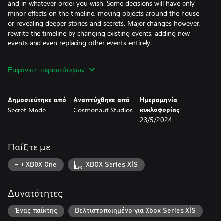
and in whatever order you wish. Some decisions will have only
minor effects on the timeline, moving objects around the house
or revealing deeper stories and secrets. Major changes however,
rewrite the timeline by changing existing events, adding new
events and even replacing other events entirely.
You must traverse up and down this timeline, changing decisions
Εμφάνιση περισσότερων
at different moments throughout the week so that their effects
interact and combine together to save all six housemates.
Δημοσιεύτηκε από
Αναπτύχθηκε από
Ημερομηνία
However, it is not just the housemates who have choices. Each of
Secret Mode
Cosmonaut Studios
κυκλοφορίας
them can be saved from the fire in multiple ways, with each
23/5/2024
outcome having a profound effect on their lives in the future. Will
you just search for the quickest and easiest solution, or can you
find the best possible outcome for everyone?
Παίξτε με
Ultimately, everything is about choices and consequences.
XBOX One
XBOX Series X|S
Features
Δυνατότητες
Choose how you want to follow the game’s story.
The complete narrative follows the six main characters through
Ένας παίκτης
Βελτιστοποιημένο για Xbox Series X|S
multiple decisions across multiple timelines and you can