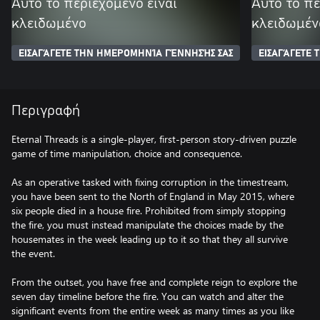
Αυτό το περιεχόμενο είναι
Αυτό το πε
κλειδωμένο
κλειδωμέν
ΕΙΣΑΓΆΓΕΤΕ ΤΗΝ ΗΜΕΡΟΜΗΝΊΑ ΓΈΝΝΗΣΉΣ ΣΑΣ
ΕΙΣΑΓΆΓΕΤΕ
Περιγραφή
Eternal Threads is a single-player, first-person story-driven puzzle
game of time manipulation, choice and consequence.
As an operative tasked with fixing corruption in the timestream,
you have been sent to the North of England in May 2015, where
six people died in a house fire. Prohibited from simply stopping
the fire, you must instead manipulate the choices made by the
housemates in the week leading up to it so that they all survive
the event.
From the outset, you have free and complete reign to explore the
seven day timeline before the fire. You can watch and alter the
significant events from the entire week as many times as you like