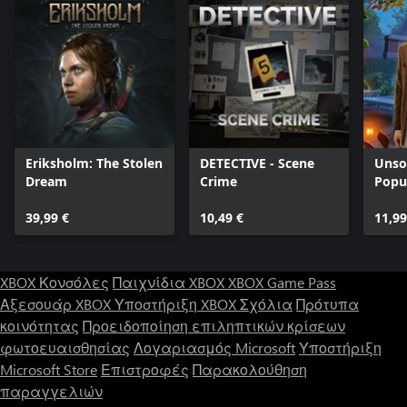
Eriksholm: The Stolen
DETECTIVE - Scene
Unsol
Dream
Crime
Popu
39,99 €
10,49 €
11,99
XBOX Κονσόλες
Παιχνίδια XBOX
XBOX Game Pass
Αξεσουάρ XBOX
Υποστήριξη XBOX
Σχόλια
Πρότυπα
κοινότητας
Προειδοποίηση επιληπτικών κρίσεων
φωτοευαισθησίας
Λογαριασμός Microsoft
Υποστήριξη
Microsoft Store
Επιστροφές
Παρακολούθηση
παραγγελιών