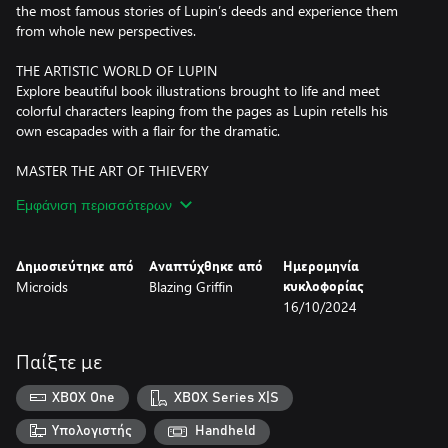
the most famous stories of Lupin’s deeds and experience them
from whole new perspectives.
THE ARTISTIC WORLD OF LUPIN
Explore beautiful book illustrations brought to life and meet
colorful characters leaping from the pages as Lupin retells his
own escapades with a flair for the dramatic.
MASTER THE ART OF THIEVERY
Traverse a multitude of settings, solve puzzles, and adopt a
Εμφάνιση περισσότερων
variety of disguises as you take on exciting criminal escapades
while constantly striving to outsmart the law and stay one step
ahead
Δημοσιεύτηκε από
Αναπτύχθηκε από
Ημερομηνία
Microids
Blazing Griffin
κυκλοφορίας
DETECT AND DEDUCE
16/10/2024
See the stories from a fresh perspective as you immerse yourself
in Ganimard's role, searching for evidence, interrogating suspects,
creating timelines, and connecting the dots to pursue and
Παίξτε με
apprehend your legendary adversary.
XBOX One
XBOX Series X|S
Υπολογιστής
Handheld