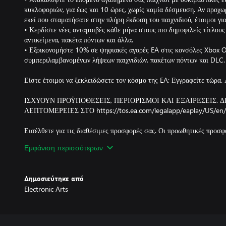
κυκλοφοριών, για έως και 10 ώρες, χωρίς καμία δέσμευση. Αν προχω
εκεί που σταματήσατε στην πλήρη έκδοση του παιχνιδιού, έτοιμοι για
• Κερδίστε νέες ανταμοιβές κάθε μήνα στους πιο δημοφιλείς τίτλους
αντικείμενα, πακέτα πόντων και άλλα.
• Εξοικονομήστε 10% σε ψηφιακές αγορές EA στις κονσόλες Xbox O
συμπεριλαμβανομένων λήψεων παιχνιδιών, πακέτων πόντων και DLC.
Είστε έτοιμοι να ξεκλειδώσετε τον κόσμο της EA; Εγγραφείτε τώρα.
ΙΣΧΥΟΥΝ ΠΡΟΫΠΟΘΕΣΕΙΣ, ΠΕΡΙΟΡΙΣΜΟΙ ΚΑΙ ΕΞΑΙΡΕΣΕΙΣ. 
ΛΕΠΤΟΜΕΡΕΙΕΣ ΣΤΟ https://tos.ea.com/legalapp/eaplay/US/en/
Εισέλθετε για τις διαθέσιμες προσφορές σας. Οι προωθητικές προσφο
για όλα τα μέλη και είναι διαθέσιμες μόνο για περιορισμένο χρονικ
Εμφάνιση περισσότερων
προωθητική περίοδο, η συνδρομή εξακολουθεί να χρεώνεται στην κανο
περίοδο, εκτός εάν ακυρωθεί στον λογαριασμό Microsoft. Θα ειδοποι
αλλαγή τιμών. Οι προσφορές δεν είναι έγκυρες στη Ρωσία. Ενδέχεται
Δημοσιεύτηκε από
περιορισμοί.
Electronic Arts