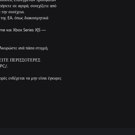
ρήσετε σε αγορά, συνεχίζετε από
 την συνέχεια.
 της EA, όπως διακοσμητικά
ne και Xbox Series X|S —
 Ακυρώστε ανά πάσα στιγμή.
ΔΕΙΤΕ ΠΕΡΙΣΣΟΤΕΡΕΣ
PC/.
ρές ενδέχεται να μην είναι έγκυρες
ό διάστημα. Μετά από οποιαδήποτε
νική τιμή και για την καθορισμένη
ηθείτε πριν από οποιαδήποτε
 να ισχύουν άλλοι γεωγραφικοί