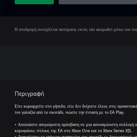
Η συνδρομή συνεχίζεται αυτόματα, εκτός εάν ακυρωθεί μέσω του λο
Περιγραφή
Είτε κυριαρχείτε στο γήπεδο, είτε δεν δείχνετε έλεος στις προαστιακ
τον γαλαξία από το σκοτάδι, νιώστε την ένταση με το EA Play.
• Απολαύστε απεριόριστη πρόσβαση σε μια ασυναγώνιστη συλλογή απ
κορυφαίους τίτλους της EA στο Xbox One και το Xbox Series X|S.
• Ανακαλύψτε το επόμενο αγαπημένο σας παιχνίδι με δοκιμαστικές 