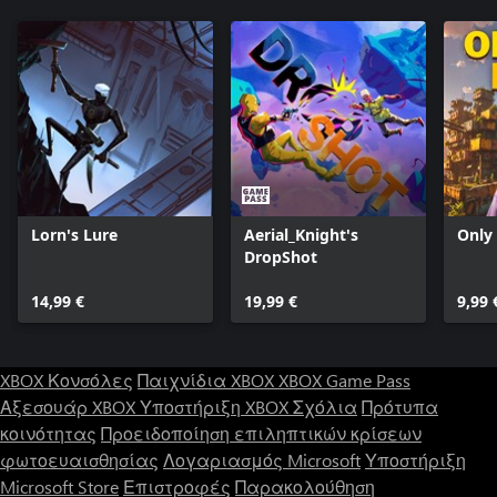
Lorn's Lure
Aerial_Knight's
Only
DropShot
14,99 €
19,99 €
9,99 
XBOX Κονσόλες
Παιχνίδια XBOX
XBOX Game Pass
Αξεσουάρ XBOX
Υποστήριξη XBOX
Σχόλια
Πρότυπα
κοινότητας
Προειδοποίηση επιληπτικών κρίσεων
φωτοευαισθησίας
Λογαριασμός Microsoft
Υποστήριξη
Microsoft Store
Επιστροφές
Παρακολούθηση