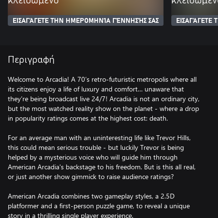
κλειδωμένο
κλειδωμέν
ΕΙΣΑΓΆΓΕΤΕ ΤΗΝ ΗΜΕΡΟΜΗΝΊΑ ΓΈΝΝΗΣΉΣ ΣΑΣ
ΕΙΣΑΓΆΓΕΤΕ
Περιγραφή
Welcome to Arcadia! A 70’s retro-futuristic metropolis where all
its citizens enjoy a life of luxury and comfort… unaware that
they’re being broadcast live 24/7! Arcadia is not an ordinary city,
but the most watched reality show on the planet - where a drop
in popularity ratings comes at the highest cost: death.
For an average man with an uninteresting life like Trevor Hills,
this could mean serious trouble - but luckily Trevor is being
helped by a mysterious voice who will guide him through
American Arcadia's backstage to his freedom. But is this all real,
or just another show gimmick to raise audience ratings?
American Arcadia combines two gameplay styles, a 2.5D
platformer and a first-person puzzle game, to reveal a unique
story in a thrilling single player experience.