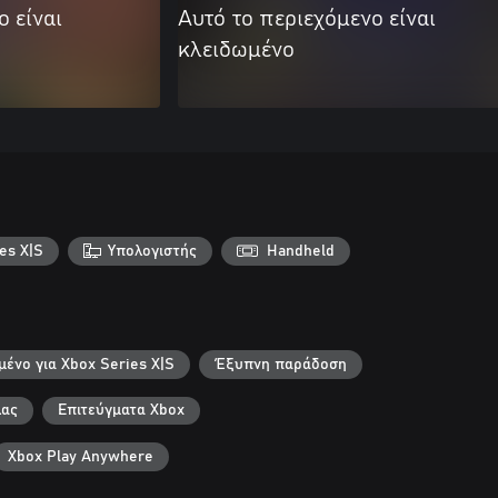
ο είναι
Αυτό το περιεχόμενο είναι
κλειδωμένο
es X|S
Υπολογιστής
Handheld
μένο για Xbox Series X|S
Έξυπνη παράδοση
λας
Επιτεύγματα Xbox
Xbox Play Anywhere