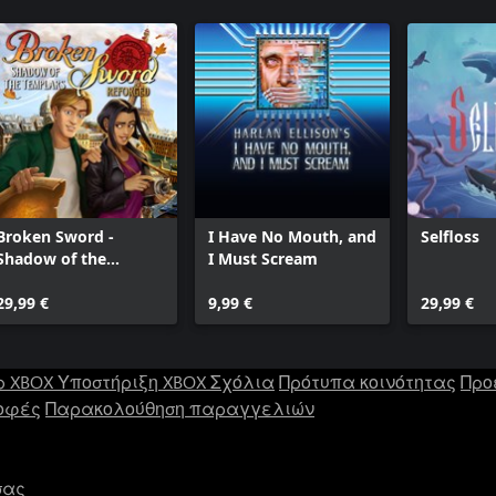
Broken Sword -
I Have No Mouth, and
Selfloss
Shadow of the
I Must Scream
Templars: Reforged
29,99 €
9,99 €
29,99 €
ρ XBOX
Υποστήριξη XBOX
Σχόλια
Πρότυπα κοινότητας
Προ
οφές
Παρακολούθηση παραγγελιών
σας