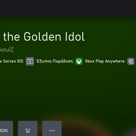
 the Golden Idol
 κουίζ
x Series X|S
Έξυπνη Παράδοση
Xbox Play Anywhere
ΙΏΝ
● ● ●