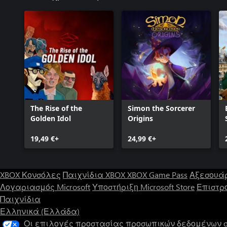
The Rise of the
Simon the Sorcerer
Golden Idol
Origins
19,49 €+
24,99 €+
XBOX Κονσόλες
Παιχνίδια XBOX
XBOX Game Pass
Αξεσουά
Λογαριασμός Microsoft
Υποστήριξη Microsoft Store
Επιστρ
Παιχνίδια
Ελληνικά (Ελλάδα)
Οι επιλογές προστασίας προσωπικών δεδομένων 