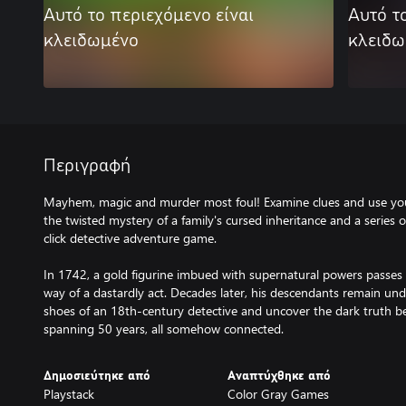
Αυτό το περιεχόμενο είναι
Αυτό τ
κλειδωμένο
κλειδω
Περιγραφή
Mayhem, magic and murder most foul! Examine clues and use you
the twisted mystery of a family's cursed inheritance and a series o
click detective adventure game.
In 1742, a gold figurine imbued with supernatural powers passes 
way of a dastardly act. Decades later, his descendants remain under
shoes of an 18th-century detective and uncover the dark truth be
spanning 50 years, all somehow connected.
Δημοσιεύτηκε από
Αναπτύχθηκε από
Playstack
Color Gray Games