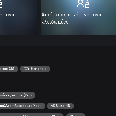
ο είναι
Αυτό το περιεχόμενο είναι
κλειδωμένο
ries X|S
Handheld
αίκτες online (2-5)
ε πολλές πλατφόρμες Xbox
4K Ultra HD