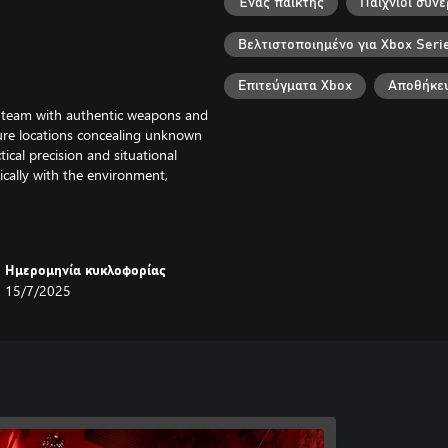
Ένας παίκτης
Παιχνίδι συν
Βελτιστοποιημένο για Xbox Seri
Επιτεύγματα Xbox
Αποθήκευ
r team with authentic weapons and
cure locations concealing unknown
tical precision and situational
ically with the environment,
r your corners, apprehend the
Ημερομηνία κυκλοφορίας
onfronting Los Sueňos’ criminal
15/7/2025
very tactical decision matters,
ission success, the survival of
deaths take a profound
formance or ending their careers
kes, life-or-death operation.