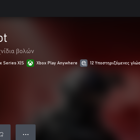
ot
χνίδια βολών
x Series X|S
Xbox Play Anywhere
12 Υποστηριζόμενες γλώ
● ● ●