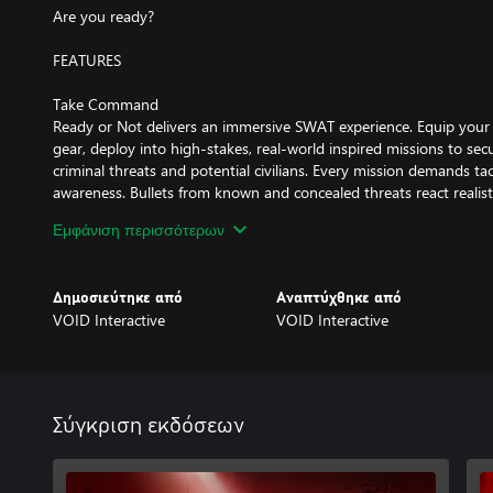
Are you ready?
FEATURES
Take Command
Ready or Not delivers an immersive SWAT experience. Equip you
gear, deploy into high-stakes, real-world inspired missions to se
criminal threats and potential civilians. Every mission demands tac
awareness. Bullets from known and concealed threats react realist
passing through walls, furniture and bodies. Cover your six, clea
Εμφάνιση περισσότερων
threats and rescue the innocent.
The Weight of the Badge
Δημοσιεύτηκε από
Αναπτύχθηκε από
Shoulder the weight of being a SWAT commander entrusted with c
VOID Interactive
VOID Interactive
corruption and stopping it from overwhelming the city’s citizens. E
every outcome is yours to bear. Your choices in the field dictate m
your squad and the safety of hostages. Squadmate and hostage 
psychological toll on surviving team members, affecting their per
altogether.
Σύγκριση εκδόσεων
True Tactical Gameplay
Ready or Not is a true tactical shooter. Every mission is a high-sta