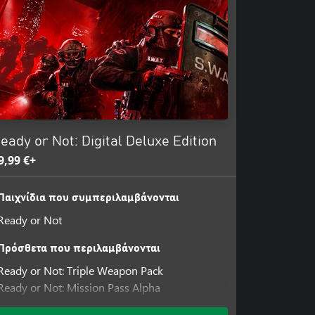
 with the right weapons and gear
trongholds and quickly identify
 the rules of engagement,
or the unprepared.
-world crime, exposing the horrors
t extremism and terrorism through
moral dilemmas as you’re forced to
 most vile criminals.
eady or Not: Digital Deluxe Edition
9,99 €+
 Enhanced with crossplay, Ready or
ence on all platforms. Communicate
Παιχνίδια που συμπεριλαμβάνονται
 back and successfully complete
Ready or Not
Πρόσθετα που περιλαμβάνονται
Ready or Not: Triple Weapon Pack
Ready or Not: Mission Pass Alpha
Ready or Not: Home Invasion