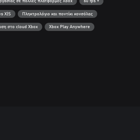
εργασίας σε πολλές πλατφόρμες Xbox
60 fps +
es X|S
Πληκτρολόγιο και ποντίκι κονσόλας
ση στο cloud Xbox
Xbox Play Anywhere