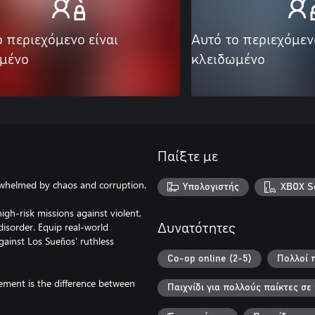
ο περιεχόμενο είναι
Αυτό το περιεχόμεν
μένο
κλειδωμένο
Παίξτε με
whelmed by chaos and corruption.
Υπολογιστής
XBOX Se
gh-risk missions against violent,
 disorder. Equip real-world
Δυνατότητες
gainst Los Sueňos’ ruthless
Co-op online (2-5)
Πολλοί π
gement is the difference between
Παιχνίδι για πολλούς παίκτες σ