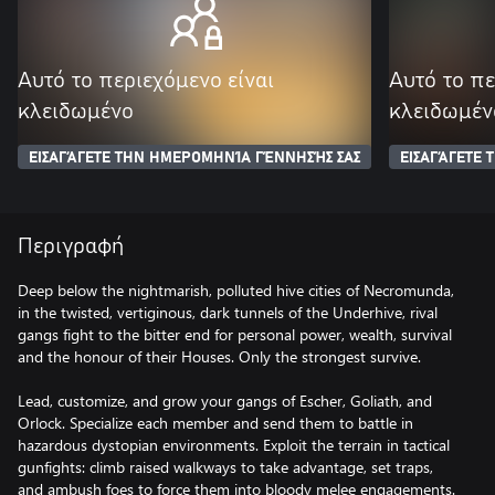
Αυτό το περιεχόμενο είναι
Αυτό το πε
κλειδωμένο
κλειδωμέν
ΕΙΣΑΓΆΓΕΤΕ ΤΗΝ ΗΜΕΡΟΜΗΝΊΑ ΓΈΝΝΗΣΉΣ ΣΑΣ
ΕΙΣΑΓΆΓΕΤΕ
Περιγραφή
Deep below the nightmarish, polluted hive cities of Necromunda,
in the twisted, vertiginous, dark tunnels of the Underhive, rival
gangs fight to the bitter end for personal power, wealth, survival
and the honour of their Houses. Only the strongest survive.
Lead, customize, and grow your gangs of Escher, Goliath, and
Orlock. Specialize each member and send them to battle in
hazardous dystopian environments. Exploit the terrain in tactical
gunfights: climb raised walkways to take advantage, set traps,
and ambush foes to force them into bloody melee engagements.