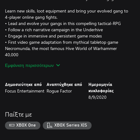
Learn new skills, loot equipment and bring your evolved gang to
4-player online gang fights.
• Lead and evolve your gangs in this compelling tactical-RPG
• Follow a rich narrative campaign in the Underhive
• Engage in immersive and persistent game modes
• First video game adaptation from mythical tabletop game
Necromunda, the most famous Hive World of Warhammer
40,000
• Play solo or join thrilling 4-way online gang fights
Εμφάνιση περισσότερων
Δημοσιεύτηκε από
Αναπτύχθηκε από
Ημερομηνία
Focus Entertainment
Rogue Factor
κυκλοφορίας
8/9/2020
Παίξτε με
XBOX One
XBOX Series X|S