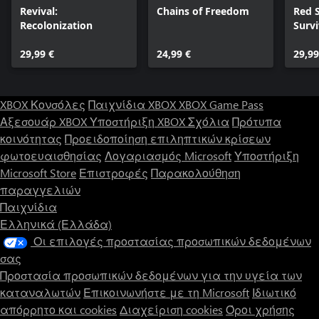
Revival:
Chains of Freedom
Red S
Recolonization
Surv
Editi
29,99 €
24,99 €
29,99
XBOX Κονσόλες
Παιχνίδια XBOX
XBOX Game Pass
Αξεσουάρ XBOX
Υποστήριξη XBOX
Σχόλια
Πρότυπα
κοινότητας
Προειδοποίηση επιληπτικών κρίσεων
φωτοευαισθησίας
Λογαριασμός Microsoft
Υποστήριξη
Microsoft Store
Επιστροφές
Παρακολούθηση
παραγγελιών
Παιχνίδια
Ελληνικά (Ελλάδα)
Οι επιλογές προστασίας προσωπικών δεδομένων
σας
Προστασία προσωπικών δεδομένων για την υγεία των
καταναλωτών
Επικοινωνήστε με τη Microsoft
Ιδιωτικό
απόρρητο και cookies
Διαχείριση cookies
Όροι χρήσης