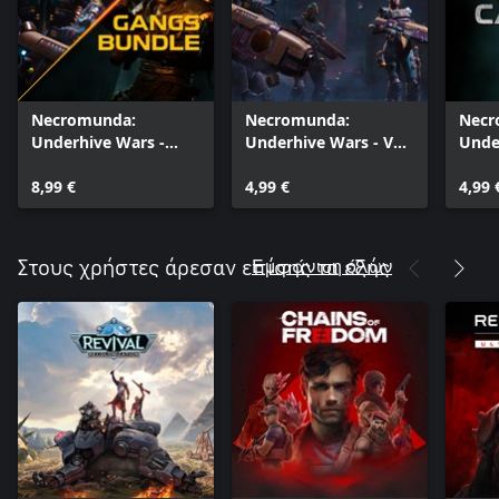
Necromunda:
Necromunda:
Necr
Underhive Wars -
Underhive Wars - Van
Unde
Gangs Bundle
Saar Gang
Cawd
8,99 €
4,99 €
4,99 
Εμφάνιση όλων
Στους χρήστες άρεσαν επίσης τα εξής