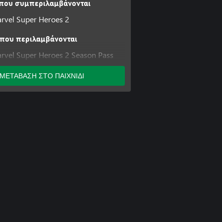
 που συμπεριλαμβάνονται
vel Super Heroes 2
που περιλαμβάνονται
vel Super Heroes 2 Season Pass
nt-Man and the Wasp Level Pack
ΜΕΤΑΒΑΣΗ ΣΤΟ ΠΑΙΧΝΙΔΙ
Atlas Character Pack
e Character Pack
lack Panther Movie Character and
vengers: Infinity War Movie Level
ardians of the Galaxy: Vol. 2
l Pack
evel and Character Pack
Dagger Character and Level Pack
 Character Pack
ardians of the Galaxy Character