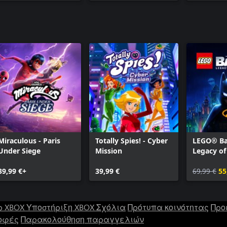
Miraculous - Paris
Totally Spies! - Cyber
LEGO® B
Under Siege
Mission
Legacy of
Knight
39,99 €+
39,99 €
69,99 €
55
ρ XBOX
Υποστήριξη XBOX
Σχόλια
Πρότυπα κοινότητας
Προ
οφές
Παρακολούθηση παραγγελιών