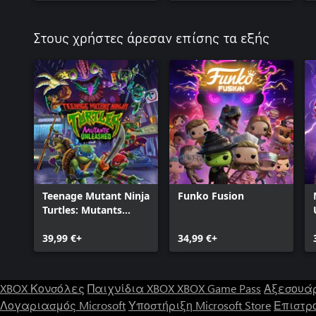
Στους χρήστες άρεσαν επίσης τα εξής
Teenage Mutant Ninja
Funko Fusion
Turtles: Mutants
Unleashed
39,99 €+
34,99 €+
XBOX Κονσόλες
Παιχνίδια XBOX
XBOX Game Pass
Αξεσουά
Λογαριασμός Microsoft
Υποστήριξη Microsoft Store
Επιστρ