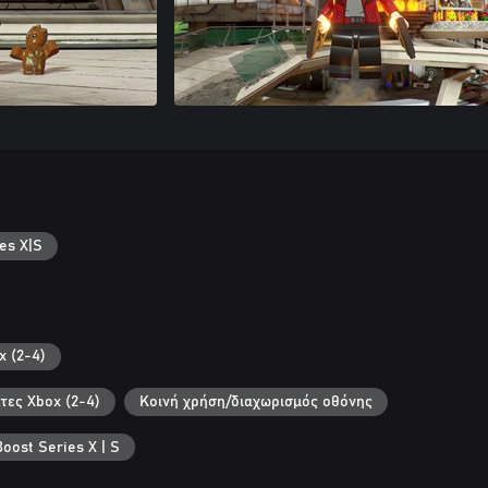
es X|S
x (2-4)
κτες Xbox (2-4)
Κοινή χρήση/διαχωρισμός οθόνης
oost Series X | S