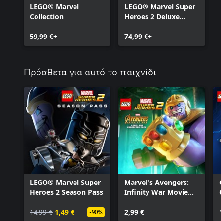
LEGO® Marvel
LEGO® Marvel Super
Movie Level Pack
Collection
Heroes 2 Deluxe
Runaways Level and Character Pack
Edition
Cloak And Dagger Character and Level Pack
59,99 €+
74,99 €+
LEGO® Marvel™ Super Pack
Marvel's Agents of S.H.I.E.L.D. Pack
Champions Character Pack
Πρόσθετα για αυτό το παιχνίδι
LEGO® Marvel™ Asgard Pack
LEGO® Marvel’s Avengers Season Pass
Classic Captain Marvel Pack
The Avengers Explorer Character Pack
Spider-Man Character Pack
Classic Guardians of the Galaxy Character
Pack
LEGO® Marvel Super
Marvel's Avengers:
Heroes 2 Season Pass
Infinity War Movie
Level Pack
14,99 €
1,49 €
2,99 €
-90%