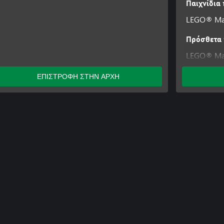
Παιχνίδια
LEGO® Mar
Πρόσθετα 
LEGO® Mar
Marvel's A
ΕΠΙΣΤΡΟΦΗ ΣΤΗΝ ΑΡΧΗ
Agents of 
Out of Tim
Marvel's B
Level Pack
Marvel's A
Pack
Marvel's Gu
Movie Leve
Runaways L
Cloak And 
Champions
Classic Gu
Pack