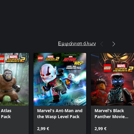
Εμφάνιση όλων
 Atlas
Marvel's Ant-Man and
Marvel's Black
 Pack
the Wasp Level Pack
Panther Movie
Character and Leve
2,99 €
Pack
2,99 €