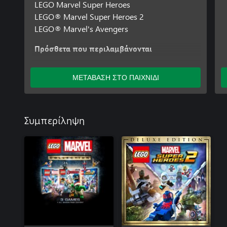
LEGO Marvel Super Heroes
LEGO® Marvel Super Heroes 2
LEGO® Marvel's Avengers
Πρόσθετα που περιλαμβάνονται
The Avengers Adventurer Character Pack
LEGO® Marvel Super Heroes 2 Season Pass
ΜΕΤΑΒΑΣΗ ΣΤΟ ΠΑΙΧΝΙΔΙ
Marvel's Ant-Man and the Wasp Level Pack
Agents of Atlas Character Pack
Out of Time Character Pack
Συμπερίληψη
All-New; All-Different Doctor Strange Pack
Marvel's Black Panther Movie Character and
Level Pack
Classic Black Panther Pack
Marvel's Avengers: Infinity War Movie Level
Pack
The Thunderbolts Character Pack
Masters of Evil Pack
Marvel's Guardians of the Galaxy: Vol. 2