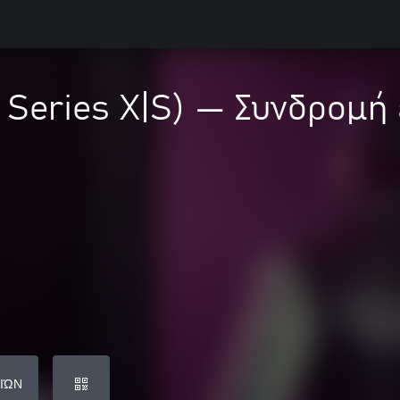
 Series X|S) — Συνδρομή
ΙΏΝ