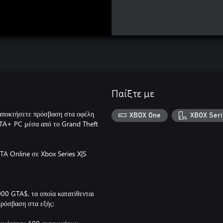
Παίξτε με
α αποκτήσετε πρόσβαση στα οφέλη
XBOX One
XBOX Seri
GTA+ PC μέσα από το Grand Theft
TA Online σε Xbox Series X|S
00 GTA$, τα οποία κατατίθενται
πρόσβαση στα εξής: