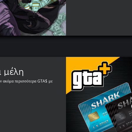
α μέλη
υν ακόμα περισσότερα GTA$ με