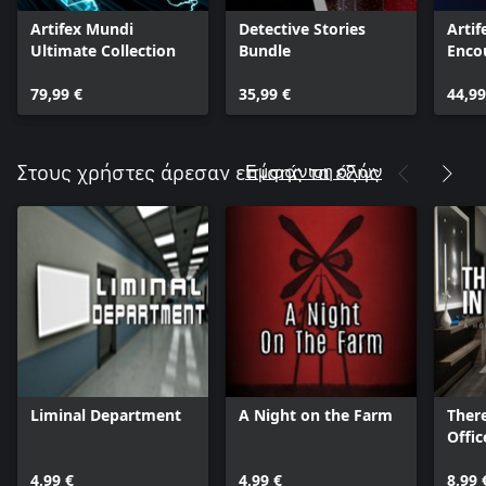
Artifex Mundi
Detective Stories
Artif
Ultimate Collection
Bundle
Enco
79,99 €
35,99 €
44,99
Εμφάνιση όλων
Στους χρήστες άρεσαν επίσης τα εξής
Liminal Department
A Night on the Farm
There
Offic
4,99 €
4,99 €
8,99 