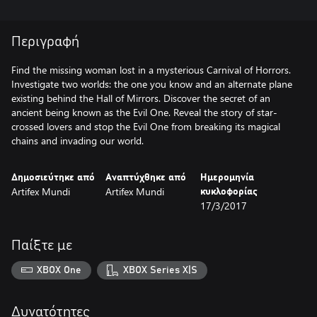
Περιγραφή
Find the missing woman lost in a mysterious Carnival of Horrors.
Investigate two worlds: the one you know and an alternate plane
existing behind the Hall of Mirrors. Discover the secret of an
ancient being known as the Evil One. Reveal the story of star-
crossed lovers and stop the Evil One from breaking its magical
chains and invading our world.
Δημοσιεύτηκε από
Αναπτύχθηκε από
Ημερομηνία
Artifex Mundi
Artifex Mundi
κυκλοφορίας
17/3/2017
Παίξτε με
XBOX One
XBOX Series X|S
Δυνατότητες