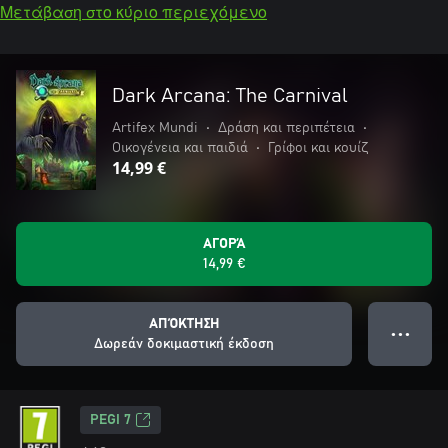
Μετάβαση στο κύριο περιεχόμενο
Dark Arcana: The Carnival
Artifex Mundi
•
Δράση και περιπέτεια
•
Οικογένεια και παιδιά
•
Γρίφοι και κουίζ
14,99 €
ΑΓΟΡΆ
14,99 €
ΑΠΌΚΤΗΣΗ
● ● ●
Δωρεάν δοκιμαστική έκδοση
PEGI 7