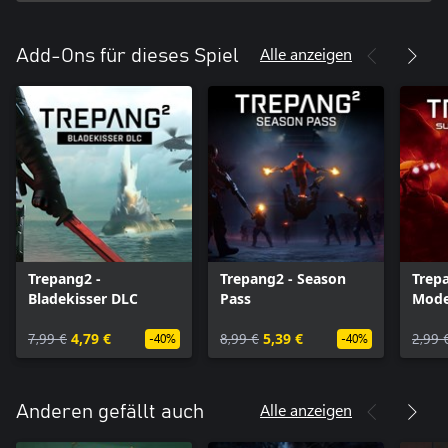
Alle anzeigen
Add-Ons für dieses Spiel
Trepang2 -
Trepang2 - Season
Trepa
Bladekisser DLC
Pass
Mode
7,99 €
4,79 €
8,99 €
5,39 €
2,99 
-40%
-40%
Alle anzeigen
Anderen gefällt auch