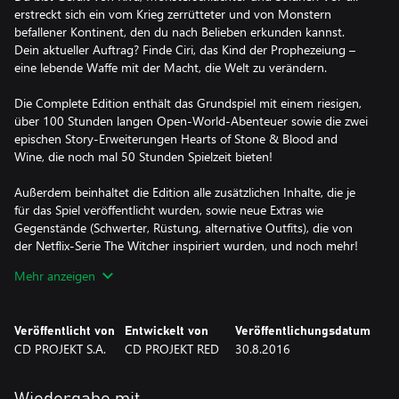
erstreckt sich ein vom Krieg zerrütteter und von Monstern
befallener Kontinent, den du nach Belieben erkunden kannst.
Dein aktueller Auftrag? Finde Ciri, das Kind der Prophezeiung –
eine lebende Waffe mit der Macht, die Welt zu verändern.
Die Complete Edition enthält das Grundspiel mit einem riesigen,
über 100 Stunden langen Open-World-Abenteuer sowie die zwei
epischen Story-Erweiterungen Hearts of Stone & Blood and
Wine, die noch mal 50 Stunden Spielzeit bieten!
Außerdem beinhaltet die Edition alle zusätzlichen Inhalte, die je
für das Spiel veröffentlicht wurden, sowie neue Extras wie
Gegenstände (Schwerter, Rüstung, alternative Outfits), die von
der Netflix-Serie The Witcher inspiriert wurden, und noch mehr!
Mehr anzeigen
UPDATE FÜR XBOX SERIES X|S
Erlebe die düstere Fantasy-Welt des Kontinents wie nie zuvor!
Die Version für Xbox Series X|S von The Witcher 3: Wild Hunt
Veröffentlicht von
Entwickelt von
Veröffentlichungsdatum
beinhaltet zahlreiche grafische und technische Verbesserungen,
CD PROJEKT S.A.
CD PROJEKT RED
30.8.2016
darunter viel höhere Detaildichte, schnellere Ladezeiten, mehrere
neu entwickelte oder von der Community geschaffene Mods,
Echtzeit-Raytracing und mehr – alles mit Blick auf die