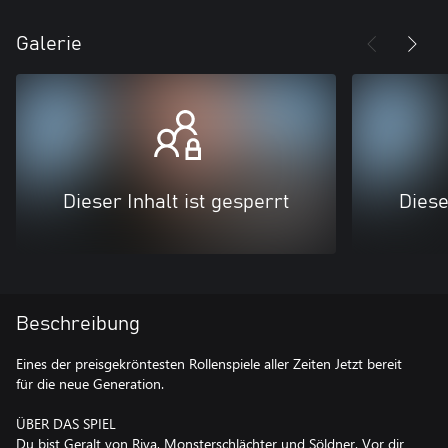
Galerie
Dieser Inhalt ist gesperrt
Diese
Beschreibung
Eines der preisgekröntesten Rollenspiele aller Zeiten Jetzt bereit
für die neue Generation.
ÜBER DAS SPIEL
Du bist Geralt von Riva, Monsterschlächter und Söldner. Vor dir