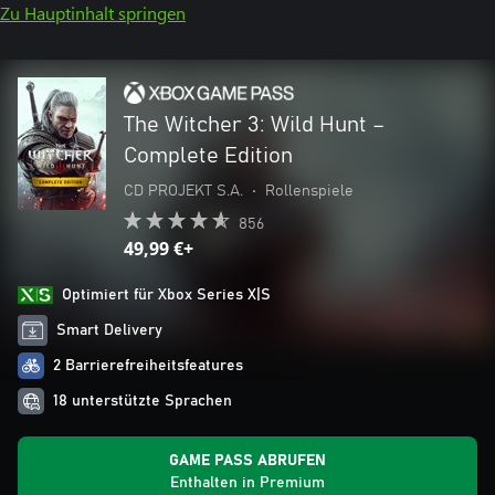
Zu Hauptinhalt springen
The Witcher 3: Wild Hunt –
Complete Edition
CD PROJEKT S.A.
•
Rollenspiele
856
49,99 €+
Optimiert für Xbox Series X|S
Smart Delivery
2 Barrierefreiheitsfeatures
18 unterstützte Sprachen
GAME PASS ABRUFEN
Enthalten in Premium