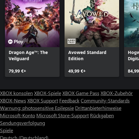
Dragon Age™: The
Avowed Standard
Hogw
Veilguard
Edition
Digit
Editi
79,99 €+
49,99 €+
84,99
XBOX konsolen
XBOX-Spiele
XBOX Game Pass
XBOX-Zubehör
XBOX-News
XBOX Support
Feedback
Community-Standards
Warnung: photosensitive Epilepsie
Drittanbieterhinweise
Microsoft-Konto
Microsoft Store-Support
Rückgaben
Sendungsverfolgung
Spiele
Deutsch (Deutschland)