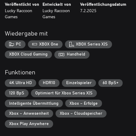
Veröffentlicht von
Entwickelt von
Veröffentlichungsdatum
Lucky Raccoon
Lucky Raccoon
7.2.2025
Games
Games
Wiedergabe mit
PC
XBOX One
XBOX Series X|S
XBOX Cloud Gaming
Handheld
Funktionen
4K Ultra HD
HDR10
Einzelspieler
60 BpS+
120 BpS
Optimiert für Xbox Series X|S
Intelligente Übermittlung
Xbox – Erfolge
Xbox – Anwesenheit
Xbox – Cloudspeicher
Xbox Play Anywhere