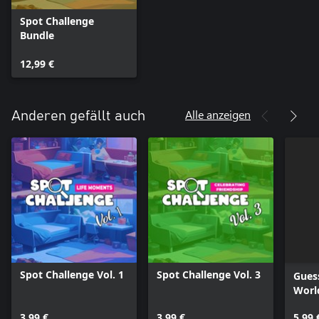
Spot Challenge
Bundle
12,99 €
Alle anzeigen
Anderen gefällt auch
Spot Challenge Vol. 1
Spot Challenge Vol. 3
Guess
Worl
3,99 €
3,99 €
5,99 