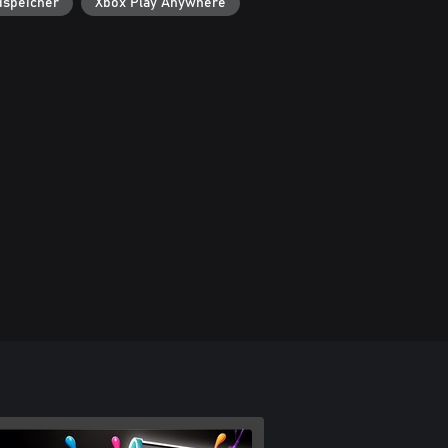
dspeicher
Xbox Play Anywhere