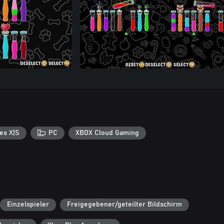
es X|S
PC
XBOX Cloud Gaming
Einzelspieler
Freigegebener/geteilter Bildschirm