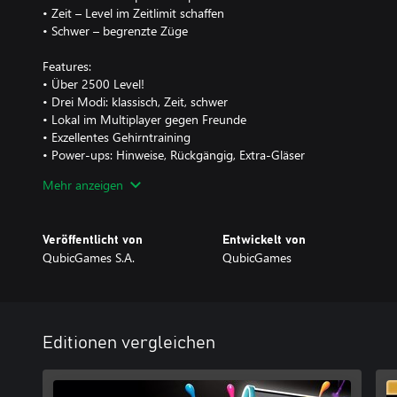
• Zeit – Level im Zeitlimit schaffen
• Schwer – begrenzte Züge
Features:
• Über 2500 Level!
• Drei Modi: klassisch, Zeit, schwer
• Lokal im Multiplayer gegen Freunde
• Exzellentes Gehirntraining
• Power-ups: Hinweise, Rückgängig, Extra-Gläser
• Sammle Schlüssel und öffne Truhen
Mehr anzeigen
• Verdiene Münzen für neue Gläser, Hintergründe, Verschlüsse 
Genieße diese farbenfrohe Gehirnherausforderung allein oder ge
Veröffentlicht von
Entwickelt von
QubicGames S.A.
QubicGames
Editionen vergleichen