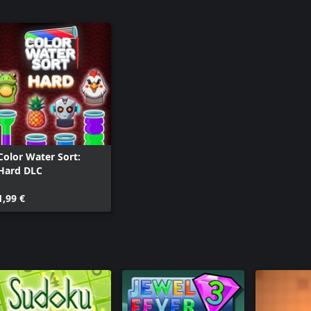
Color Water Sort:
Hard DLC
1,99 €