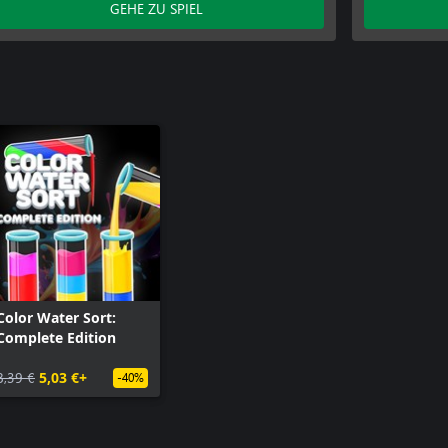
GEHE ZU SPIEL
Color Water Sort:
Complete Edition
8,39 €
5,03 €+
-40%