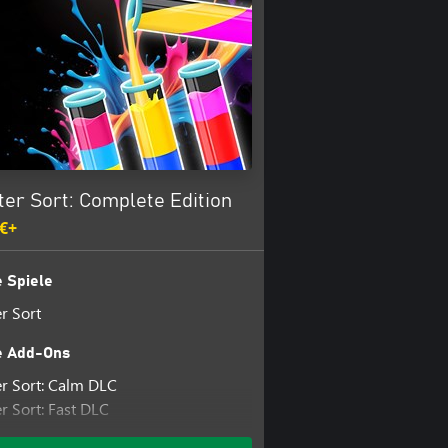
er Sort: Complete Edition
 €+
 Spiele
r Sort
e Add-Ons
r Sort: Calm DLC
r Sort: Fast DLC
r Sort: Hard DLC