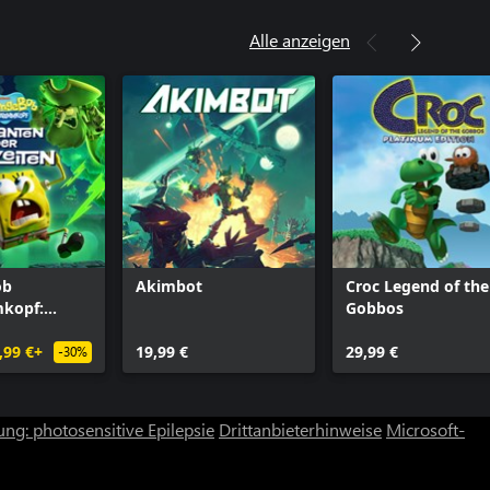
Alle anzeigen
ob
Akimbot
Croc Legend of the
kopf:
Gobbos
der
,99 €+
19,99 €
29,99 €
-30%
ng: photosensitive Epilepsie
Drittanbieterhinweise
Microsoft-