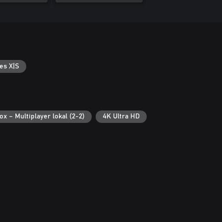
es X|S
ox – Multiplayer lokal (2-2)
4K Ultra HD