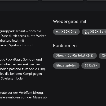
Wiedergabe mit
ügungspark erbaut – doch die
XBOX One
XBOX Seri
. Düse durch sechs bunte Welten
rhalten. Jetzt mit
 neuen Spielmodus und
Funktionen
Xbox – Co-Op lokal (2-2)
Xb
etic Pack (Passe Sonic an und
schuhen, einem elektrischen
Einzelspieler
60 BpS+
bolen passend zum Sonic-Film),
iel, die bei dem Kampf gegen
Spielersymbole.
mate vor der Veröffentlichung.
pielersymbolen von der Masse ab.