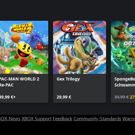
PAC-MAN WORLD 2
Gex Trilogy
SpongeB
Re-PAC
Schwamm
Giganten 
39,99 €+
29,99 €
Gezeiten
39,99 €
27
BOX-News
XBOX Support
Feedback
Community-Standards
Warnu