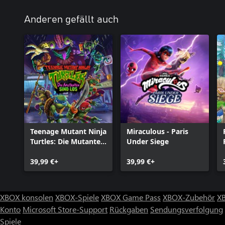
Anderen gefällt auch
Teenage Mutant Ninja
Miraculous - Paris
Turtles: Die Mutanten
Under Siege
sind Los
39,99 €+
39,99 €+
XBOX konsolen
XBOX-Spiele
XBOX Game Pass
XBOX-Zubehör
X
Konto
Microsoft Store-Support
Rückgaben
Sendungsverfolgung
Spiele