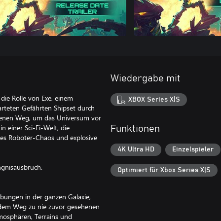
Wiedergabe mit
die Rolle von Exe, einem
XBOX Series X|S
arteten Gefährten Shipset durch
igenen Weg, um das Universum vor
 einer Sci-Fi-Welt, die
Funktionen
oses Roboter-Chaos und explosive
4K Ultra HD
Einzelspieler
ngnisausbruch.
Optimiert für Xbox Series X|S
bungen in der ganzen Galaxie,
f dem Weg zu nie zuvor gesehenen
mosphären, Terrains und