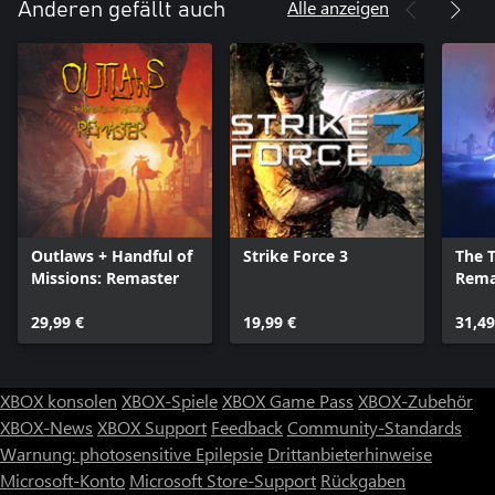
Alle anzeigen
Anderen gefällt auch
Outlaws + Handful of
Strike Force 3
The T
Missions: Remaster
Rema
29,99 €
19,99 €
31,49
XBOX konsolen
XBOX-Spiele
XBOX Game Pass
XBOX-Zubehör
XBOX-News
XBOX Support
Feedback
Community-Standards
Warnung: photosensitive Epilepsie
Drittanbieterhinweise
Microsoft-Konto
Microsoft Store-Support
Rückgaben