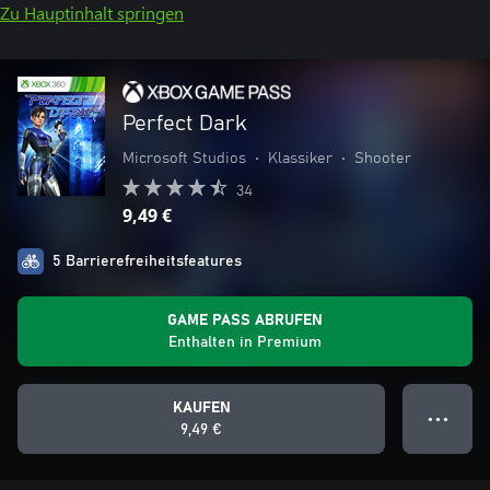
Zu Hauptinhalt springen
Perfect Dark
Microsoft Studios
•
Klassiker
•
Shooter
34
9,49 €
5 Barrierefreiheitsfeatures
GAME PASS ABRUFEN
Enthalten in Premium
KAUFEN
● ● ●
9,49 €