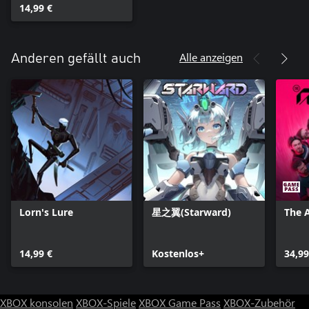
14,99 €
Alle anzeigen
Anderen gefällt auch
Lorn's Lure
星之翼(Starward)
The A
14,99 €
Kostenlos+
34,99
XBOX konsolen
XBOX-Spiele
XBOX Game Pass
XBOX-Zubehör