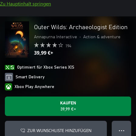
Zu Hauptinhalt springen
Outer Wilds: Archaeologist Edition
Annapurna Interactive
•
Action & adventure
194
39,99 €+
Optimiert für Xbox Series X|S
Smart Delivery
Xbox Play Anywhere
KAUFEN
39,99 €+
ZUR WUNSCHLISTE HINZUFÜGEN
● ● ●