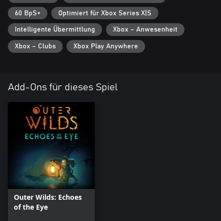
60 BpS+
Optimiert für Xbox Series X|S
Intelligente Übermittlung
Xbox – Anwesenheit
Xbox – Clubs
Xbox Play Anywhere
Add-Ons für dieses Spiel
Outer Wilds: Echoes
of the Eye