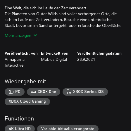
Eine Welt, die sich im Laufe der Zeit verändert
Die Planeten von Outer Wilds sind voller verborgener Orte, die
sich im Laufe der Zeit verändern. Besuche eine unterirdische
Stadt, bevor sie im Sand untergeht, oder erforsche die Oberfläche
eines Planeten, während er unter deinen Füßen zerfällt. Jedes
Mehr anzeigen
Geheimnis wird durch gefahrvolle Umgebungen und
Naturkatastrophen geschützt.
Veröffentlicht von
Entwickelt von
Veröffentlichungsdatum
Greif dir deine intergalaktische Wanderausrüstung!
Annapurna
Mobius Digital
28.9.2021
Spring in deine Wanderstiefel, überprüf deinen Sauerstoffvorrat
Interactive
und mach dich bereit, in den Weltraum vorzudringen. Verwende
eine Vielzahl von einzigartigen Apparaturen, um deine
Umgebung zu erforschen, mysteriöse Signale aufzuspüren, antike
Wiedergabe mit
außerirdische Schriften zu entschlüsseln und den perfekten
Marshmallow zu rösten.
PC
XBOX One
XBOX Series X|S
Echos des Auges
XBOX Cloud Gaming
Das hearthianische Raumfahrtprogramm hat eine Anomalie
entdeckt, die keinem bekannten Ort im Sonnensystem
Funktionen
zugeordnet werden kann. Schnapp dir deine Taschenlampe und
mach dich bereit, die dunkelsten Geheimnisse der Outer Wilds zu
4K Ultra HD
Variable Aktualisierungsrate
durchleuchten ...