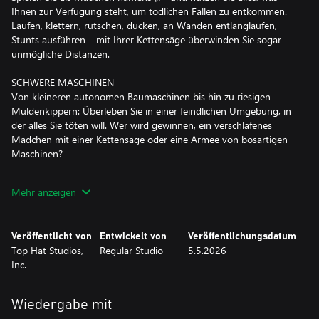
Ihnen zur Verfügung steht, um tödlichen Fallen zu entkommen.
Laufen, klettern, rutschen, ducken, an Wänden entlanglaufen,
Stunts ausführen – mit Ihrer Kettensäge überwinden Sie sogar
unmögliche Distanzen.
SCHWERE MASCHINEN
Von kleineren autonomen Baumaschinen bis hin zu riesigen
Muldenkippern: Überleben Sie in einer feindlichen Umgebung, in
der alles Sie töten will. Wer wird gewinnen, ein verschlafenes
Mädchen mit einer Kettensäge oder eine Armee von bösartigen
Maschinen?
Schlagen Sie zuerst zu oder sterben Sie. Ein einziger Fehler kann
Mehr anzeigen
Sie bei einem brutalen Aufeinanderprallen von Metall das Leben
kosten. Zu groß, um mit einem Schlag zerstört zu werden?
Erklimmen Sie Bosse und zerschneiden Sie sie in Stücke, sodass
Veröffentlicht von
Entwickelt von
Veröffentlichungsdatum
riesige Maschinen zu Staub werden.
Top Hat Studios,
Regular Studio
5.5.2026
Inc.
MEGABAUWERK
Nicht alles lässt sich mit einer Kettensäge lösen. Allein mit einer
Taschenlampe sind Sie machtlos gegen die erdrückende
Wiedergabe mit
Atmosphäre des Bauwerks. Rasen Sie in endlosen Korridoren