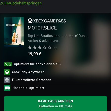
Zu Hauptinhalt springen
MOTORSLICE
Top Hat Studios, Inc.
•
Jump ’n’ Run
•
Action & adventure
56
19,99 €
Optimiert für Xbox Series X|S
Xbox Play Anywhere
11 unterstützte Sprachen
Handheld-optimiert
GAME PASS ABRUFEN
Enthalten in Ultimate