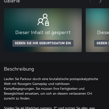
Galerie
Dieser Inhalt ist gesperrt
Diese
GEBEN SIE IHR GEBURTSDATUM EIN
GEBEN 
Beschreibung
Laufen Sie Parkour durch eine brutalistische postapokalyptische
Welt mit flüssigem Gameplay und nahtlosen
Kampfbegegnungen. Sie müssen Ihre Fertigkeiten und
Beweglichkeit einsetzen, um sich an diesem verlassenen Ort
zurecht zu finden.
Spielen Sie als Mädchen namens „P“ und nutzen Sie alles, was