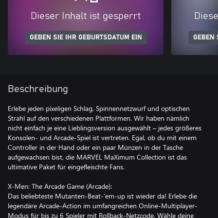
Dieser Inhalt ist gesperrt
Diese
GEBEN SIE IHR GEBURTSDATUM EIN
GEBEN 
Beschreibung
Erlebe jeden pixeligen Schlag, Spinnennetzwurf und optischen
Strahl auf den verschiedenen Plattformen. Wir haben nämlich
nicht einfach je eine Lieblingsversion ausgewählt – jedes größeres
Konsolen- und Arcade-Spiel ist vertreten. Egal, ob du mit einem
Controller in der Hand oder ein paar Münzen in der Tasche
aufgewachsen bist, die MARVEL MaXimum Collection ist das
ultimative Paket für eingefleischte Fans.
X-Men: The Arcade Game (Arcade):
Das beliebteste Mutanten-Beat-’em-up ist wieder da! Erlebe die
legendäre Arcade-Action im umfangreichen Online-Multiplayer-
Modus für bis zu 6 Spieler mit Rollback-Netzcode. Wähle deine