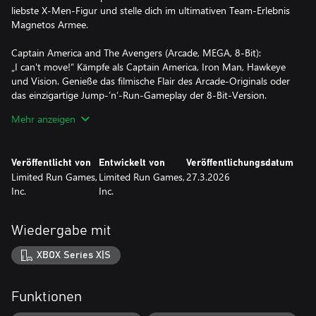
liebste X-Men-Figur und stelle dich im ultimativen Team-Erlebnis
Magnetos Armee.
Captain America and The Avengers (Arcade, MEGA, 8-Bit):
„I can't move!“ Kämpfe als Captain America, Iron Man, Hawkeye
und Vision. Genieße das filmische Flair des Arcade-Originals oder
das einzigartige Jump-’n’-Run-Gameplay der 8-Bit-Version.
Mehr anzeigen
Spider-Man/Venom: Maximum Carnage (SUPER, MEGA):
Ein Spiel inspiriert vom kultigen Comic-Crossover. Schlage dich
zum 16-Bit-Rock-Soundtrack durch die Straßen von New York.
Veröffentlicht von
Entwickelt von
Veröffentlichungsdatum
Wechsle zwischen den satten SUPER-Farben und der düsteren
Limited Run Games,
Limited Run Games,
27.3.2026
Atmosphäre der MEGA-Version.
Inc.
Inc.
Venom/Spider-Man: Separation Anxiety (SUPER, MEGA):
Die Symbionten-Fortsetzung! Behaupte dich im Koop-Modus für
Wiedergabe mit
2 Spieler mit einem Freund im Kampf gegen die Life Foundation
und die Abkömmlinge von Carnage.
XBOX Series X|S
Spider-Man/X-Men: Arcade’s Revenge (SUPER, MEGA,
PORTABLE, GEAR):
Funktionen
Überlebe die Gefahren von Arcades „Murderworld“. Die