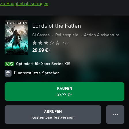
Zu Hauptinhalt springen
Lords of the Fallen
CI Games
•
Rollenspiele
•
Action & adventure
432
29,99 €+
Optimiert für Xbox Series X|S
11 unterstützte Sprachen
KAUFEN
29,99 €+
ABRUFEN
● ● ●
Kostenlose Testversion