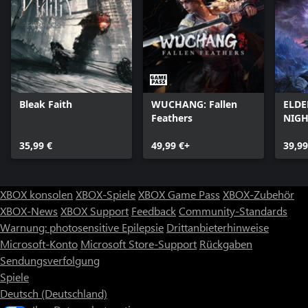
Bleak Faith
WUCHANG: Fallen
ELDE
Feathers
NIGH
35,99 €
49,99 €+
39,99
XBOX konsolen
XBOX-Spiele
XBOX Game Pass
XBOX-Zubehör
XBOX-News
XBOX Support
Feedback
Community-Standards
Warnung: photosensitive Epilepsie
Drittanbieterhinweise
Microsoft-Konto
Microsoft Store-Support
Rückgaben
Sendungsverfolgung
Spiele
Deutsch (Deutschland)