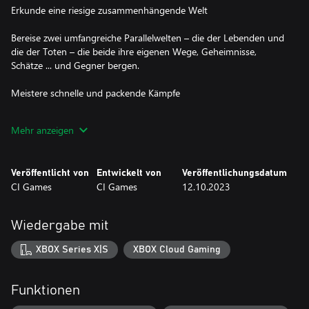
Erkunde eine riesige zusammenhängende Welt
Bereise zwei umfangreiche Parallelwelten – die der Lebenden und
die der Toten – die beide ihre eigenen Wege, Geheimnisse,
Schätze ... und Gegner bergen.
Meistere schnelle und packende Kämpfe
Wähle eine Waffe aus Hunderten einzigartigen brutalen Modellen
Mehr anzeigen
von schweren Dreschflegeln bis hin zu schnell feuernden
Armbrüsten aus oder tausche Metall gegen Magie und setze
verheerende arkane Angriffe ein.
Veröffentlicht von
Entwickelt von
Veröffentlichungsdatum
CI Games
CI Games
12.10.2023
Definiere deine Legende
Personalisiere das Aussehen deines Charakters, bevor du dich für
Wiedergabe mit
eine der neun unterschiedlichen Klassen entscheidest. Welchen
Weg du zu Beginn auch wählst, du kannst deinen eigenen
XBOX Series X|S
XBOX Cloud Gaming
Spielstil entwickeln, indem du deine Werte und Waffen
verbesserst.
Funktionen
Finde Verbündete im Online-Mehrspielermodus