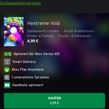
Zu Hauptinhalt springen
Hextreme Void
Eastasiasoft Limited
•
Action & adventure
•
Kinder & Familie
•
Puzzle- & Ratespiele
4,99 €
Optimiert für Xbox Series X|S
Smart Delivery
Xbox Play Anywhere
1 unterstützte Sprachen
Handheld-optimiert
KAUFEN
4,99 €