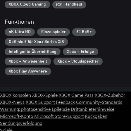
XBOX Cloud Gaming
Handheld
Funktionen
4K Ultra HD
Einzelspieler
60 BpS+
Optimiert für Xbox Series X|S
Intelligente Übermittlung
Xbox – Erfolge
Xbox – Anwesenheit
Xbox – Cloudspeicher
Xbox Play Anywhere
XBOX konsolen
XBOX-Spiele
XBOX Game Pass
XBOX-Zubehör
XBOX-News
XBOX Support
Feedback
Community-Standards
Warnung: photosensitive Epilepsie
Drittanbieterhinweise
Microsoft-Konto
Microsoft Store-Support
Rückgaben
Sendungsverfolgung
Spiele