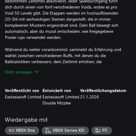
bestimmten Zeitlimits absolvierst. Jeder Spieldurchgang führt
dich durch einen von fünf verschiedenen Voids, wobei es pro
Void 50 Levels gibt. Die Etappen werden im hochauflösenden
2D-Stil mit sechseckigen Steinen dargestellt, die in immer
komplexeren Mustern angeordnet sind. Dein Ball bewegt sich
automatisch, aber du musst entscheiden, wie freigegebene
Power-ups verwendet werden.
Während du weiter vorankommst, sammelst du Erfahrung und
wählst zwischen verschiedenen Buffs, mit denen du die
Ballstatistiken verbessern, dein Zeitlimit erhöhen, die
Münzausgabe vervielfachen und noch mehr tun kannst! Jeder
Mehr anzeigen
Spieldurchgang fühlt sich einzigartig an, da zufällige Upgrade-
Pfade und vorübergehende Power-ups erscheinen. Sammle in
den Spieldurchgängen Münzen, um dauerhafte Upgrades
Veröffentlicht von
Entwickelt von
Veröffentlichungsdatum
freizuschalten, damit du stärker wirst und im weiteren Spielverlauf
Eastasiasoft Limited
Eastasiasoft Limited,
21.1.2026
härtere Voids mit neuen Strategien meistern kannst!
Double Mizzlee
Wiedergabe mit
XBOX One
XBOX Series X|S
PC