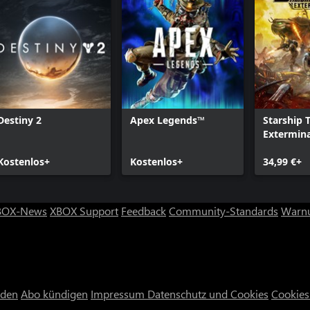
Destiny 2
Apex Legends™
Starship 
Extermin
Kostenlos+
Kostenlos+
34,99 €+
BOX-News
XBOX Support
Feedback
Community-Standards
Warnu
nden
Abo kündigen
Impressum
Datenschutz und Cookies
Cookies