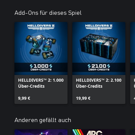
© 2025 Sony Interactive Entertainment LLC. Entwickelt von Arr
Add-Ons für dieses Spiel
Helldivers ist eine eingetragene Marke von Sony Interactive Ent
Partnerunternehmen in den USA und anderen Ländern.
https://www.playstation.com/legal/op-eula/
HELLDIVERS™ 2: 1.000
HELLDIVERS™ 2: 2.100
Über-Credits
Über-Credits
9,99 €
19,99 €
Anderen gefällt auch