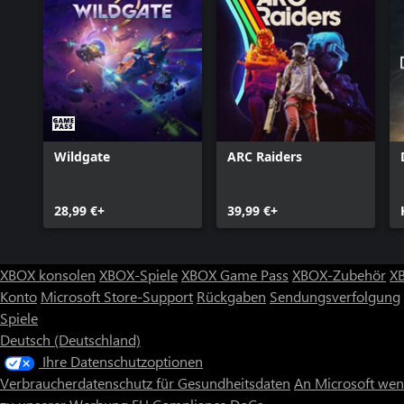
Wildgate
ARC Raiders
28,99 €+
39,99 €+
XBOX konsolen
XBOX-Spiele
XBOX Game Pass
XBOX-Zubehör
X
Konto
Microsoft Store-Support
Rückgaben
Sendungsverfolgung
Spiele
Deutsch (Deutschland)
Ihre Datenschutzoptionen
Verbraucherdatenschutz für Gesundheitsdaten
An Microsoft we