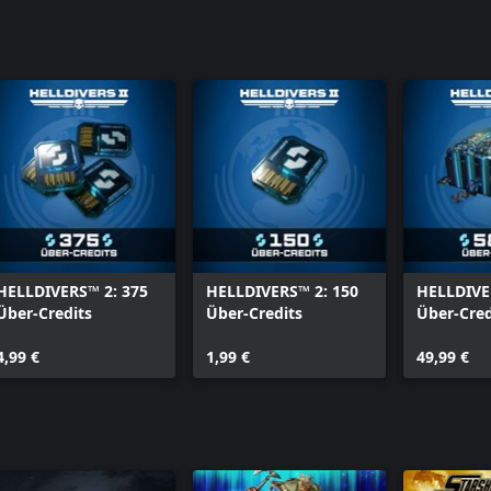
owhead Game Studios AB.
ertainment LLC und den
HELLDIVERS™ 2: 375
HELLDIVERS™ 2: 150
HELLDIVER
Über-Credits
Über-Credits
Über-Cred
4,99 €
1,99 €
49,99 €