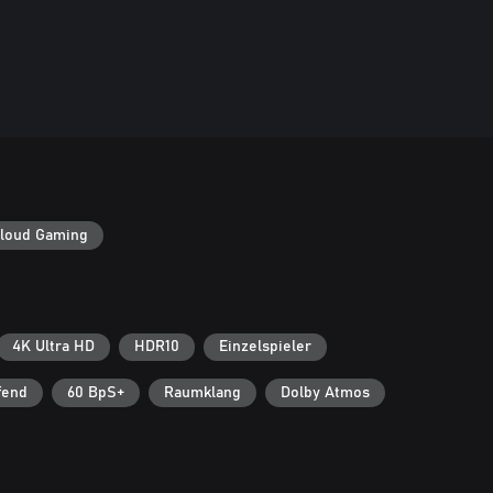
loud Gaming
4K Ultra HD
HDR10
Einzelspieler
fend
60 BpS+
Raumklang
Dolby Atmos