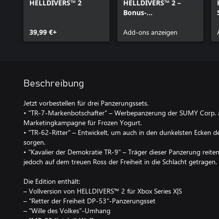
HELLDIVERS™ 2
HELLDIVERS™ 2 –
Bonus-
Vorbestellerinhalte
39,99 €+
Add-ons anzeigen
Beschreibung
Jetzt vorbestellen für drei Panzerungssets.
• "TR-7-Markenbotschafter" – Werbepanzerung der SUMY Corp. als
Marketingkampagne für Frozen Yogurt.
• "TR-62-Ritter" – Entwickelt, um auch in den dunkelsten Ecken de
sorgen.
• "Kavalier der Demokratie TR-9" – Träger dieser Panzerung reite
jedoch auf dem treuen Ross der Freiheit in die Schlacht getragen.
Die Edition enthält:
– Vollversion von HELLDIVERS™ 2 für Xbox Series X|S
– "Retter der Freiheit DP-53"-Panzerungsset
– "Wille des Volkes"-Umhang