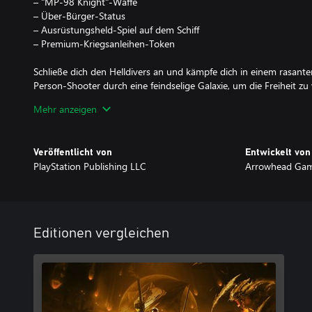
– "MP-98 Knight"-Waffe
– Über-Bürger-Status
– Ausrüstungsheld-Spiel auf dem Schiff
– Premium-Kriegsanleihen-Token
Schließe dich den Helldivers an und kämpfe dich in einem rasante
Person-Shooter durch eine feindselige Galaxie, um die Freiheit zu 
Mehr anzeigen
EILMELDUNG – STREITKRÄFTE DER ÜBER-ERDE
Freiheit. Frieden. Demokratie.
Die Rechte aller Bürger der Über-Erde. Die Grundpfeiler unserer Ziv
Veröffentlicht von
Entwickelt von
Unserer Existenz.
PlayStation Publishing LLC
Arrowhead Game
Doch der Krieg tobt weiter. Und wieder ist alles in Gefahr, was uns
Schließe dich der größten Militärmacht dieser Galaxie an und scha
Sicherheit und Freiheit leben können.
WERDE ZUR LEGENDE
Editionen vergleichen
Du wirst einem Trupp aus bis zu vier Helldivers zugewiesen und a
entsendet.
Pass auf deine Kameraden auf – im Krieg ist Eigenbeschuss eine t
Teamwork wird es keinen Sieg geben.*
AUSRÜSTUNG