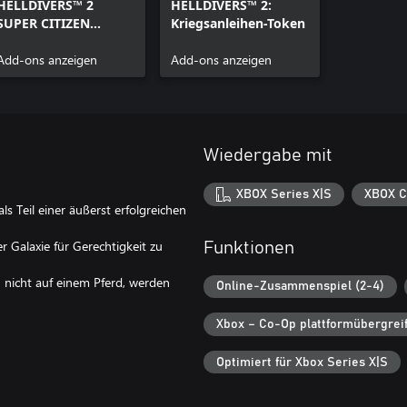
HELLDIVERS™ 2
HELLDIVERS™ 2:
SUPER CITIZEN
Kriegsanleihen-Token
Content Entitlement
Add-ons anzeigen
Add-ons anzeigen
Wiedergabe mit
XBOX Series X|S
XBOX C
 Teil einer äußerst erfolgreichen
r Galaxie für Gerechtigkeit zu
Funktionen
n nicht auf einem Pferd, werden
Online-Zusammenspiel (2-4)
Xbox – Co-Op plattformübergrei
Optimiert für Xbox Series X|S