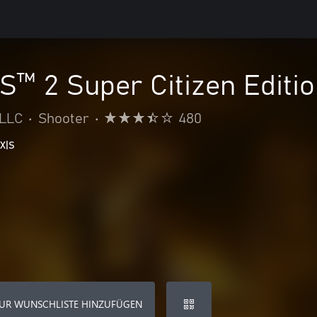
™ 2 Super Citizen Editio
 LLC
•
Shooter
•
480
 X|S
UR WUNSCHLISTE HINZUFÜGEN