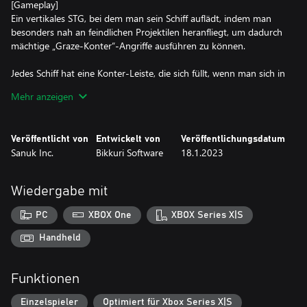
[Gameplay]
Ein vertikales STG, bei dem man sein Schiff auflädt, indem man
besonders nah an feindlichen Projektilen heranfliegt, um dadurch
mächtige „Graze-Konter“-Angriffe ausführen zu können.
Jedes Schiff hat eine Konter-Leiste, die sich füllt, wenn man sich in
der Nähe von feindlichen Kugeln befindet. Diese Leiste wird dann
Mehr anzeigen
benutzt, um diese Angriffe auszuführen. Gegner, die von diesen
„Graze-Konter“-Angriffen zerstört wurden, lassen Sterne fallen,
die, wenn eingesammelt, die „Break-Leiste“ füllen. Ist diese
Veröffentlicht von
Entwickelt von
Veröffentlichungsdatum
vollständig aufgefüllt, wird der „Break-Modus“ aktiviert, der
Sanuk Inc.
Bikkuri Software
18.1.2023
zeitweise die Feuerkraft immens verstärkt.
Wiedergabe mit
PC
XBOX One
XBOX Series X|S
Handheld
Funktionen
Einzelspieler
Optimiert für Xbox Series X|S