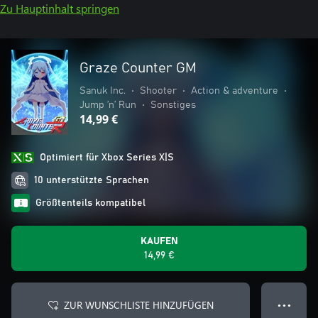
Zu Hauptinhalt springen
Graze Counter GM
Sanuk Inc.
•
Shooter
•
Action & adventure
•
Jump ’n’ Run
•
Sonstiges
14,99 €
Optimiert für Xbox Series X|S
10 unterstützte Sprachen
Größtenteils kompatibel
KAUFEN
14,99 €
ZUR WUNSCHLISTE HINZUFÜGEN
● ● ●