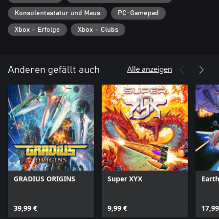
Konsolentastatur und Maus
PC-Gamepad
Xbox – Erfolge
Xbox – Clubs
Alle anzeigen
Anderen gefällt auch
GRADIUS ORIGINS
Super XYX
Eart
39,99 €
9,99 €
17,99