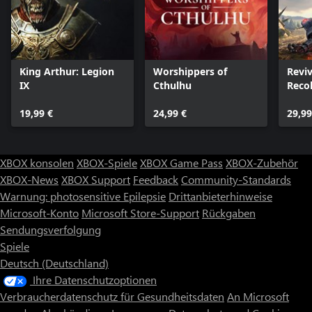
King Arthur: Legion
Worshippers of
Reviv
IX
Cthulhu
Reco
19,99 €
24,99 €
29,99
XBOX konsolen
XBOX-Spiele
XBOX Game Pass
XBOX-Zubehör
XBOX-News
XBOX Support
Feedback
Community-Standards
Warnung: photosensitive Epilepsie
Drittanbieterhinweise
Microsoft-Konto
Microsoft Store-Support
Rückgaben
Sendungsverfolgung
Spiele
Deutsch (Deutschland)
Ihre Datenschutzoptionen
Verbraucherdatenschutz für Gesundheitsdaten
An Microsoft