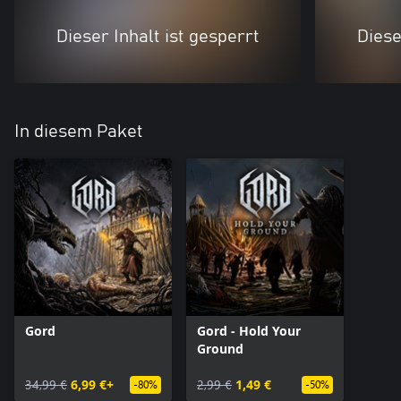
Dieser Inhalt ist gesperrt
Diese
In diesem Paket
Gord
Gord - Hold Your
Ground
34,99 €
6,99 €+
2,99 €
1,49 €
-80%
-50%