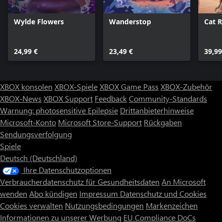
Wylde Flowers
Wanderstop
Cat 
24,99 €
23,49 €
39,99
XBOX konsolen
XBOX-Spiele
XBOX Game Pass
XBOX-Zubehör
XBOX-News
XBOX Support
Feedback
Community-Standards
Warnung: photosensitive Epilepsie
Drittanbieterhinweise
Microsoft-Konto
Microsoft Store-Support
Rückgaben
Sendungsverfolgung
Spiele
Deutsch (Deutschland)
Ihre Datenschutzoptionen
Verbraucherdatenschutz für Gesundheitsdaten
An Microsoft
wenden
Abo kündigen
Impressum
Datenschutz und Cookies
Cookies verwalten
Nutzungsbedingungen
Markenzeichen
Informationen zu unserer Werbung
EU Compliance DoCs