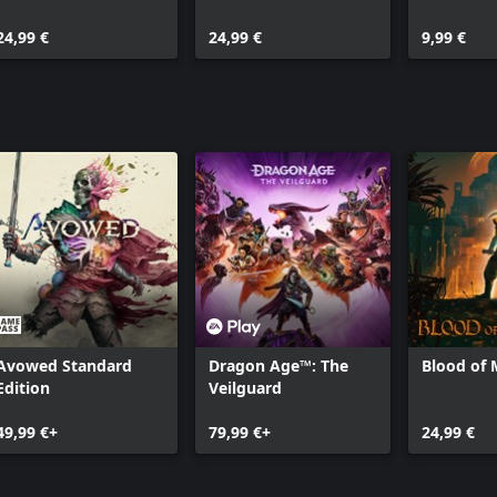
Belagerung von Paris
Druiden
Content 
24,99 €
24,99 €
9,99 €
Avowed Standard
Dragon Age™: The
Blood of
Edition
Veilguard
49,99 €+
79,99 €+
24,99 €