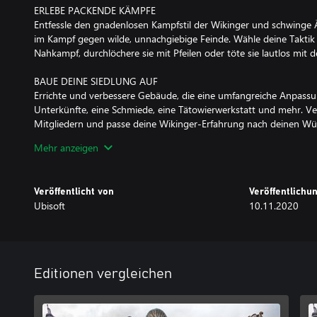
ERLEBE PACKENDE KÄMPFE
Entfessle den gnadenlosen Kampfstil der Wikinger und schwinge Ä
im Kampf gegen wilde, unnachgiebige Feinde. Wähle deine Taktik
Nahkampf, durchlöchere sie mit Pfeilen oder töte sie lautlos mit d
BAUE DEINE SIEDLUNG AUF
Errichte und verbessere Gebäude, die eine umfangreiche Anpassu
Unterkünfte, eine Schmiede, eine Tätowierwerkstatt und mehr. Ve
Mitgliedern und passe deine Wikinger-Erfahrung nach deinen Wü
Mehr anzeigen
Dieses Spiel unterstützt Smart Delivery und ermöglicht somit de
den Xbox Series X|S-Titel.
Veröffentlicht von
Veröffentlich
Ubisoft
10.11.2020
Editionen vergleichen