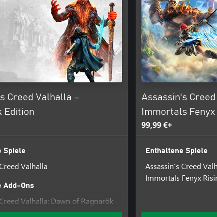
s Creed Valhalla –
Assassin's Creed
 Edition
Immortals Fenyx 
99,99 €+
 Spiele
Enthaltene Spiele
 Creed Valhalla
Assassin’s Creed Valh
Immortals Fenyx Ris
e Add-Ons
 Creed Valhalla: Dawn of Ragnarök