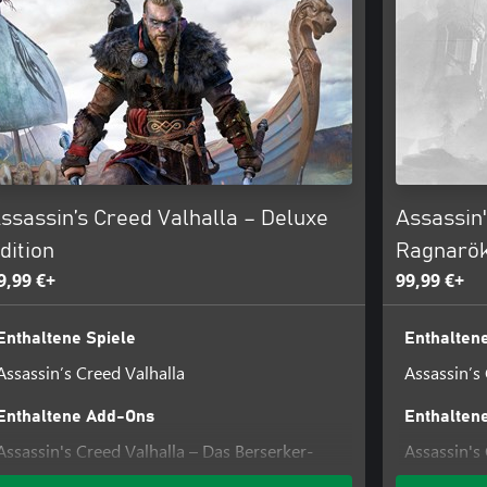
ssassin’s Creed Valhalla – Deluxe
Assassin'
dition
Ragnarök
9,99 €+
99,99 €+
Enthaltene Spiele
Enthaltene
Assassin’s Creed Valhalla
Assassin’s
Enthaltene Add-Ons
Enthalten
Assassin's Creed Valhalla – Das Berserker-
Assassin's
Ausrüstungspaket