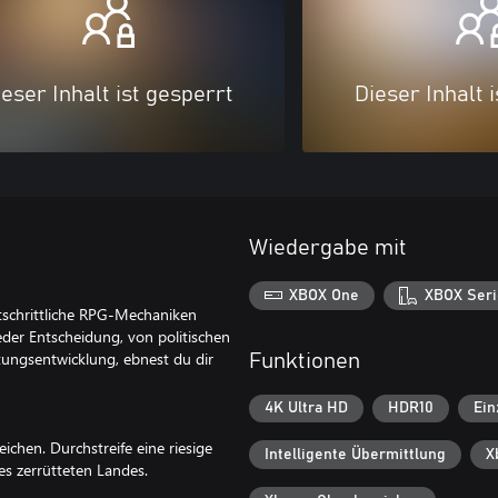
eser Inhalt ist gesperrt
Dieser Inhalt 
Wiedergabe mit
XBOX One
XBOX Seri
rtschrittliche RPG-Mechaniken
eder Entscheidung, von politischen
ungsentwicklung, ebnest du dir
Funktionen
4K Ultra HD
HDR10
Ein
chen. Durchstreife eine riesige
Intelligente Übermittlung
X
es zerrütteten Landes.