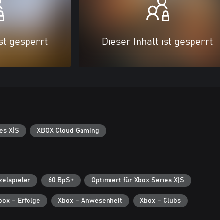
ist gesperrt
Dieser Inhalt ist gesperrt
es X|S
XBOX Cloud Gaming
zelspieler
60 BpS+
Optimiert für Xbox Series X|S
box – Erfolge
Xbox – Anwesenheit
Xbox – Clubs