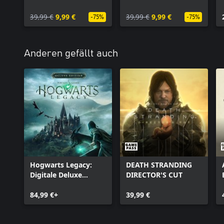
Pass
Ragnarök
39,99 €
9,99 €
39,99 €
9,99 €
-75%
-75%
Anderen gefällt auch
Hogwarts Legacy:
DEATH STRANDING
Digitale Deluxe
DIRECTOR'S CUT
Edition
84,99 €+
39,99 €