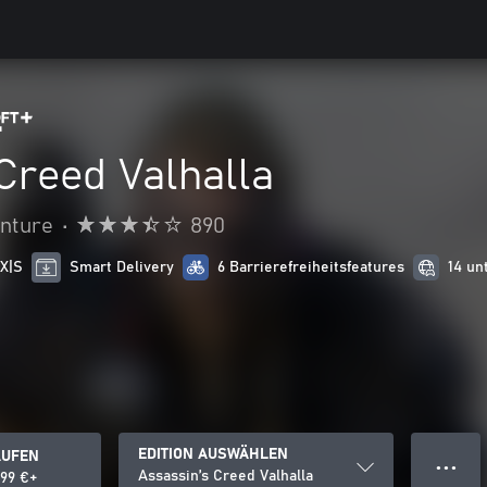
Creed Valhalla
enture
•
890
 X|S
Smart Delivery
6 Barrierefreiheitsfeatures
14 un
EDITION AUSWÄHLEN
AUFEN
● ● ●
Assassin’s Creed Valhalla
,99 €+