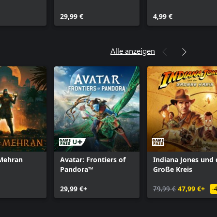
Pack
Starter-Paket
Helix-Credits (500)
29,99 €
4,99 €
Alle anzeigen
 Mehran
Avatar: Frontiers of
Indiana Jones und 
Pandora™
Große Kreis
29,99 €+
79,99 €
47,99 €+
-