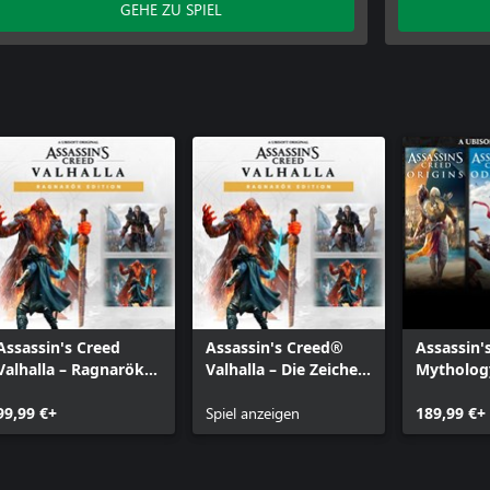
GEHE ZU SPIEL
Assassin's Creed Valhalla – Das Berserker-
Siedlungspaket
Assassin's Creed Valhalla - Das Berserker-
Langschiffpaket
Assassin's Creed Valhalla – Ein Satz Runen
Assassin's Creed
Assassin's Creed®
Assassin'
Valhalla – Ragnarök
Valhalla – Die Zeichen
Mytholog
Edition
Ragnaröks Edition
99,99 €+
Spiel anzeigen
189,99 €+