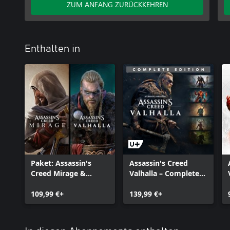
ZUM ANFANG ZURÜCKKEHREN
Enthalten in
Paket: Assassin's
Assassin's Creed
Creed Mirage &
Valhalla – Complete
Assassin's Creed
Edition
Valhalla
109,99 €+
139,99 €+