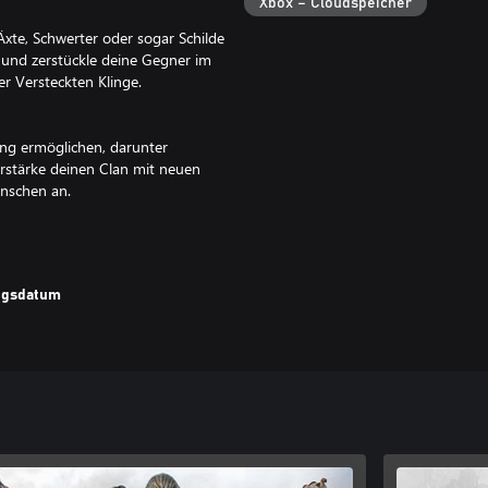
Xbox – Cloudspeicher
xte, Schwerter oder sogar Schilde
 und zerstückle deine Gegner im
er Versteckten Klinge.
ng ermöglichen, darunter
rstärke deinen Clan mit neuen
nschen an.
n Zugriff auf den Xbox One- und
ungsdatum