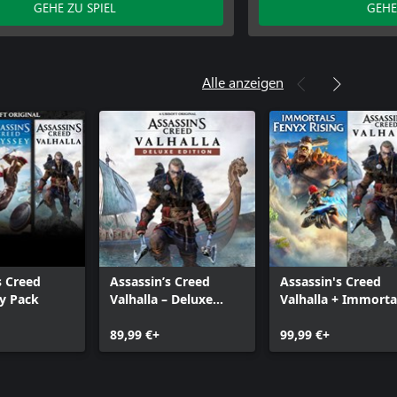
GEHE ZU SPIEL
GEHE
Alle anzeigen
s Creed
Assassin’s Creed
Assassin's Creed
y Pack
Valhalla – Deluxe
Valhalla + Immorta
Edition
Fenyx Rising Bundl
89,99 €+
99,99 €+