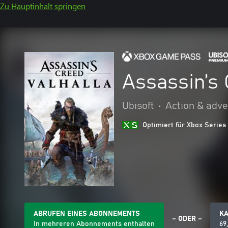
Zu Hauptinhalt springen
Assassin’s 
Ubisoft
•
Action & adv
Optimiert für Xbox Series
ABRUFEN EINES ABONNEMENTS
K
– ODER –
In mehreren Abonnements enthalten
69