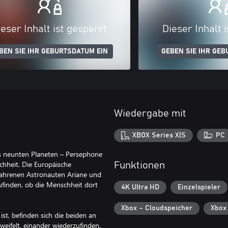
eser Inhalt ist gesperrt
Dieser Inhalt 
BEN SIE IHR GEBURTSDATUM EIN
GEBEN SIE IHR GEB
Wiedergabe mit
XBOX Series X|S
PC
s neunten Planeten – Persephone
hheit. Die Europäische
Funktionen
fahrenen Astronauten Ariane und
finden, ob die Menschheit dort
4K Ultra HD
Einzelspieler
Xbox – Cloudspeicher
Xbox
st, befinden sich die beiden an
eifelt, einander wiederzufinden.