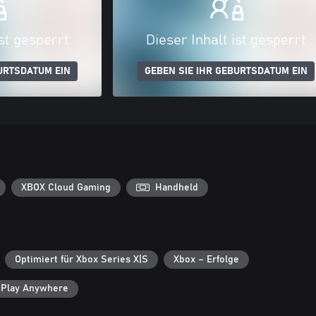
ist gesperrt
Dieser Inhalt ist gesperrt
URTSDATUM EIN
GEBEN SIE IHR GEBURTSDATUM EIN
XBOX Cloud Gaming
Handheld
Optimiert für Xbox Series X|S
Xbox – Erfolge
 Play Anywhere