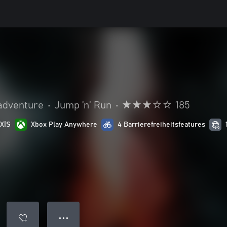
adventure
•
Jump ’n’ Run
•
185
 X|S
Xbox Play Anywhere
4 Barrierefreiheitsfeatures
● ● ●