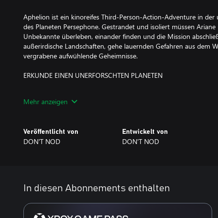
Aphelion ist ein kinoreifes Third-Person-Action-Adventure in der
des Planeten Persephone. Gestrandet und isoliert müssen Arian
Unbekannte überleben, einander finden und die Mission abschl
außerirdische Landschaften, gehe lauernden Gefahren aus dem 
vergrabene aufwühlende Geheimnisse.
ERKUNDE EINEN UNERFORSCHTEN PLANETEN
Erkunde die surreale Schönheit von Persephone, einer von tödli
Mehr anzeigen
unablässig veränderndem Gelände geformten gigantischen Welt.
Bewaffnet nur mit deinen Erkundungswerkzeugen – Pathfinder, Sa
Veröffentlicht von
Entwickelt von
mehr – musst du dich dem Unbekannten stellen, gefährliches Ge
DON'T NOD
DON'T NOD
über das merkwürdige und die Realität verändernde Phänomen s
Ariane muss durchhalten und weitermachen, um Thomas zu retten
Werkzeugs kann sie sich ihren Weg durch die sich verändernde We
Überquerungen dunkler Abgründe und kniffligen Aufstiegen an sc
In diesen Abonnements enthalten
Leben mit jedem Schritt aufs Spiel. Der beim Absturz verletzte T
Einfallsreichtum und Beobachtungsgabe verlassen, um mithilfe d
überleben. Während beide Charaktere Erkundungen und Nachforsc