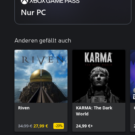
Geheimnisse und erhalten Hinweise zu den seltsamen Bedingung
Ursache für den Absturz ihres Schiffs.
Nur PC
VERSTECKE DICH, UM ZU ÜBERLEBEN
Du bist nicht allein, sondern wirst von einer feindseligen Lebensf
nervenaufreibenden Schleichsequenzen deine Entdeckung, setze 
Anderen gefällt auch
ein und bleibe dem, was auch immer Jagd auf dich macht, stets ei
Persephone und schließe die Mission ab, während du versuchst, i
Gegenwart eines unbekannten Feindes zu überleben.
FINDET EINANDER
Die hilflos am Rand des Sonnensystems gestrandete Crew der Ho
brutalen neuen Welt und den Erinnerungen an eine komplizierte V
Montclair und Thomas Cross sind durch eine Beziehung miteinan
Anforderungen ihrer Karrieren und der Mission ungeklärt bleibt.
geringer Chancen werden ihre brüchigen Bande zu einer Rettungs
Riven
KARMA: The Dark
füreinander einstehen.
World
34,99 €
27,99 €
24,99 €+
-20%
Zentrale Features: