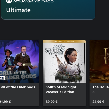
en auf dem Planeten sowie der
Ultimate
orm verfolgt. Vermeide in
die Umgebung zu deinem Vorteil
nen Schritt voraus. Erkunde
n der furchteinflößenden
pe-01 muss sich sowohl einer
ergangenheit stellen. Ariane
der verbunden, die aufgrund der
 Im Angesicht verschwindend
leine, während sie im Dunkeln
Call of the Elder Gods
South of Midnight
The House
Weaver's Edition
3
21,99 €
39,99 €
24,99 €